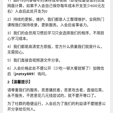
1）超6T的内容每年的保存成本很高（即便按最便宜的百度
网盘计算，如果不入会自己保存每年成本开支至少600元左
右）入会后此处开支为0
2）持续的更新，维护。我们都是人工整理维护，全网热门
课程我们保持收录，更新服务。入会后省事省力。
3）我们的会员用习惯后学习只会选择我们的程序，不用担
心学习成本。
4）我们都是高清官方原版，官方什么质量我们就是什么，
无需担心。
5）我们直接音视频源文件分享。
6）入会价格此处不便公开（少吃一顿大餐就够了）加微信
后（
jnztxy889
）询问。
2【温馨提示】
请尊重我们的服务，恶意骚扰者，恶意攻击者，直接拉黑，
永不服务，不愿意花几元钱尝试的，就不要开尊口了。
为了社群的稳健运行，入会后为了我们的利益请不要随意公
开分享给任何人。