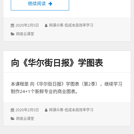
用EXCEL玩转商业智能
继续阅读
发
作
2020年2月5日
网课众筹-低成本高效率学习
表
者：
分
网易云课堂
于：
类：
向《华尔街日报》学图表
本课程是 向《华尔街日报》学图表（第2季），继续学习
制作24+1个新鲜专业的商业图表。
发
作
2020年2月5日
网课众筹-低成本高效率学习
表
者：
分
网易云课堂
于：
类：