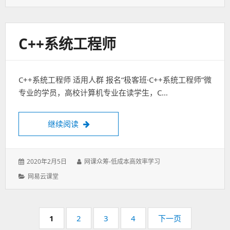
类：
C++系统工程师
C++系统工程师 适用人群 报名“极客班·C++系统工程师”微
专业的学员，高校计算机专业在读学生，C…
C++系统工程师
继续阅读
发
作
2020年2月5日
网课众筹-低成本高效率学习
表
者：
分
网易云课堂
于：
类：
分
页
页
页
页
页
1
2
3
4
下一页
码：
码：
码：
码：