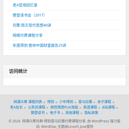
老A官场回忆录
樊登读书会（2017）
刘擎·西方现代思想40讲
网络付费课程分享
年度得到·香帅中国财富报告25讲
访问统计
网课众筹 课程列表
得到
少年得到
喜马拉雅
亲子课程
老A处长
公务员课程
两性情感PUA泡妞
英语课程
B站课程
樊登读书
电子书
其他课程
隐私政策
© 2026 网课众筹社群-得到喜马拉雅付费课程分享.
由 WordPress 强力驱
动.
WordStar
,
主题由Linesh Jose提供