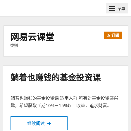
网
菜单
课
众
筹
网易云课堂
社
订阅
群-
类别
得
到
喜
马
躺着也赚钱的基金投资课
拉
雅
付
躺着也赚钱的基金投资课 适用人群 所有对基金投资感兴
费
趣，希望获取长期10%－15%以上收益，追求财富…
课
程
分
躺着也赚钱的基金投资课
继续阅读
享