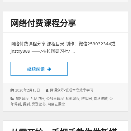
类：
网络付费课程分享
网络付费课程分享 课程目录 制作：微信253032344或
jnztxy889 ——/柏拉图研习社/ …
网络付费课程分享
继续阅读
发
作
2020年2月13日
网课众筹-低成本高效率学习
表
者：
分
B站课程
,
PUA泡妞
,
公务员课程
,
其他课程
,
唯库网
,
喜马拉雅
,
少
于：
类：
年得到
,
得到
,
樊登读书
,
网易云课堂