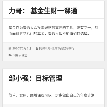
力哥： 基金生财一课通
基金作为普通大众投资理财最重要的工具，没有之一，然
而面对五花八门的基金，普通人却不知道如何选择。
发
作
2020年2月5日
网课众筹-低成本高效率学习
表
者：
分
网易云课堂
于：
类：
邹小强：目标管理
简单、实用，跟着课程可以一步步做出自己的年度计划