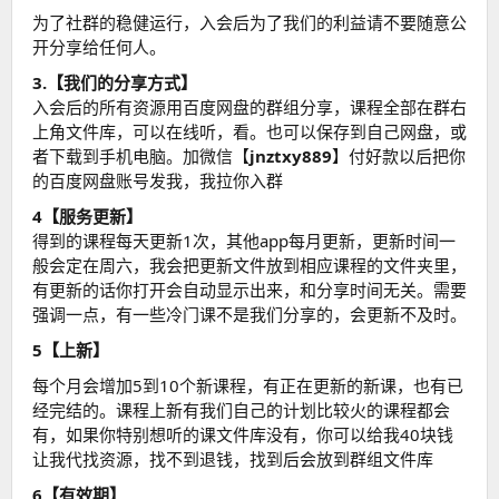
为了社群的稳健运行，入会后为了我们的利益请不要随意公
开分享给任何人。
3.【我们的分享方式】
入会后的所有资源用百度网盘的群组分享，课程全部在群右
上角文件库，可以在线听，看。也可以保存到自己网盘，或
者下载到手机电脑。加微信【
jnztxy889
】付好款以后把你
的百度网盘账号发我，我拉你入群
4【服务更新】
得到的课程每天更新1次，其他app每月更新，更新时间一
般会定在周六，我会把更新文件放到相应课程的文件夹里，
有更新的话你打开会自动显示出来，和分享时间无关。需要
强调一点，有一些冷门课不是我们分享的，会更新不及时。
5【上新】
每个月会增加5到10个新课程，有正在更新的新课，也有已
经完结的。课程上新有我们自己的计划比较火的课程都会
有，如果你特别想听的课文件库没有，你可以给我40块钱
让我代找资源，找不到退钱，找到后会放到群组文件库
6【有效期】