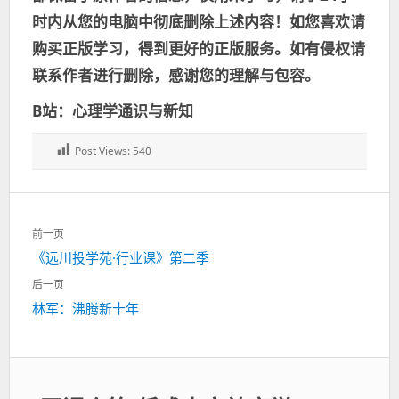
时内从您的电脑中彻底删除上述内容！如您喜欢请
购买正版学习，得到更好的正版服务。如有侵权请
联系作者进行删除，感谢您的理解与包容。
B站：心理学通识与新知
Post Views:
540
文
前一页
章
上
《远川投学苑·行业课》第二季
导
一
航
后一页
篇：
下
林军：沸腾新十年
一
篇：