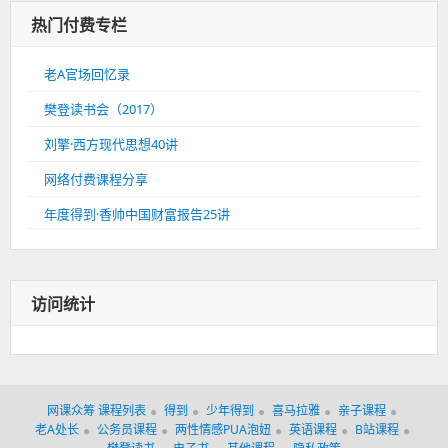
热门付费专栏
老A官场回忆录
樊登读书会（2017）
刘擎·西方现代思想40讲
网络付费课程分享
年度得到·香帅中国财富报告25讲
访问统计
网课众筹 课程列表
得到
少年得到
喜马拉雅
亲子课程
老A处长
公务员课程
两性情感PUA泡妞
英语课程
B站课程