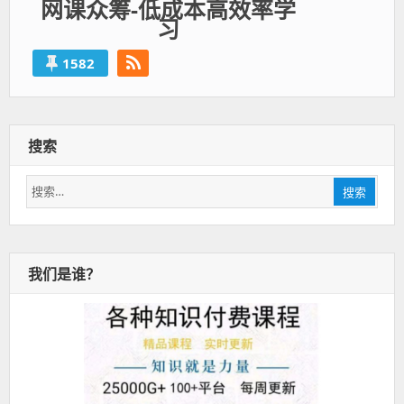
网课众筹-低成本高效率学
习
1582
搜索
搜
搜索
索：
我们是谁？