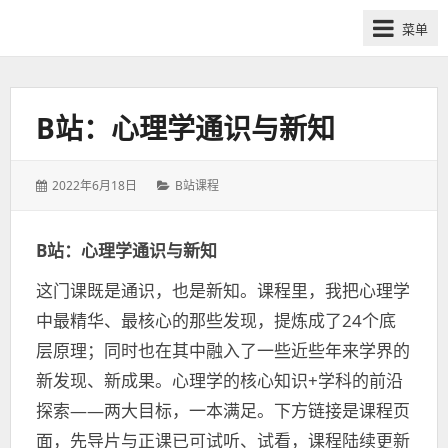
网
菜单
课
众
筹
社
B站：心理学通识与新知
群-
得
发
分
2022年6月18日
B站课程
到
表
类：
喜
于：
马
B站：心理学通识与新知
拉
这门课既是通识，也是新知。课程里，我把心理学
雅
付
中最精华、最核心的那些发现，提炼成了24个底
费
层原理；​同时也在其中融入了一些近些年来学界的
课
新发现、新成果。心理学的核心知识+学科的前沿
程
探索——两大目标，一本满足。下方链接是课程页
分
面，先导片与正课已可试听、试看，课程陆续更新
享