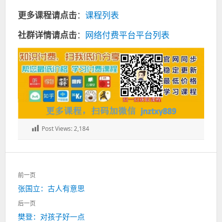
更多课程请点击
：
课程列表
社群详情请点击
：
网络付费平台平台列表
Post Views:
2,184
文
前一页
章
上
张国立：古人有意思
导
一
航
后一页
篇：
下
樊登：对孩子好一点