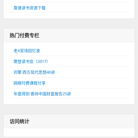
靠谱讲书资源下载
热门付费专栏
老A官场回忆录
樊登读书会（2017）
刘擎·西方现代思想40讲
网络付费课程分享
年度得到·香帅中国财富报告25讲
访问统计