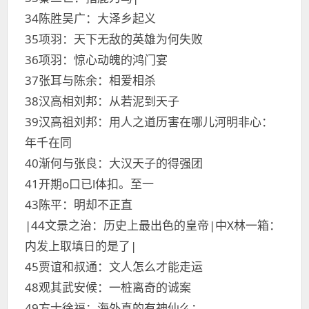
34陈胜吴广：大泽乡起义
35项羽：天下无敌的英雄为何失败
36项羽：惊心动魄的鸿门宴
37张耳与陈余：相爱相杀
38汉高相刘邦：从若泥到天子
39汉高祖刘邦：用人之道历害在哪儿河明非心：
年千在同
40渐何与张良：大汉天子的得强团
41开期o口已l体扣。至一
43陈平：明却不正直
|44文景之治：历史上最出色的皇帝|中X林一箱：
内发上取填日的是了|
45贾谊和叔通：文人怎么才能走运
48观其武安候：一桩离奇的诚案
49方士徐福：海外真的有神仙么：