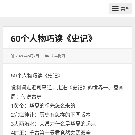
网
菜单
课
众
筹
社
60个人物巧读《史记》
群-
得
发
分
2020年5月7日
少年得到
到
表
类：
喜
于：
马
60个人物巧读《史记》
拉
发利词走近司马迁，走进《史记》的世界一、夏商
雅
付
周：传说古史
费
1黄帝：华夏的祖先怎么来的
课
2完舞神让：历史有怎样的不同版本
程
3大两治水：大禹为什么是华夏的起点
分
4纣王：千古第一暴君竞然文武双全
享