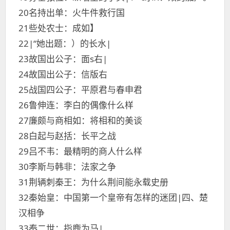
20名持出单：火牛件救行国
21些处农士：成如】
22|“她出题：）的长水|
23故国出公子：面s右|
24故国出公子：信版右
25战国四公子：平原君与春申君
26鲁伸连：李白的偶像什么样
27廉颇与商相如：将相和的美谈
28白起与赵括：长平之战
29吕不韦：最精明的商人什么样
30李斯与韩非：法家之争
31荆辆刺秦王：为什么荆间能永载史册
32秦始皇：中国第一个皇帝有怎样的迷团|四、楚
汉相争
33秦二世：指鹿为马|