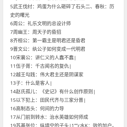
5武王伐纣：鸡蛋为什么砸碎了石头二、春秋：历
史的曙光
6周公：礼乐文明的总设计师
7周幽王：周天子的昏招
8齐桓公：第一霸主是明君还是昏君
9晋文公：纨公子如何变成一代明君
10宋襄公：讲仁义的人蠢不蠢|
11伍子胥：千古闻名的复仇|
12越王勾践：伟大君主还是阴谋家
13子：什么是客人|
14赵氏孤儿：《史记》有什么创作原则|
15以下犯上：田民代齐与三家分普|
16高制态头：何间的力导
17从门前到转水：治水英雄如何师成
19苏基张位：纵墙空的子头|1””c水K：效的加户。