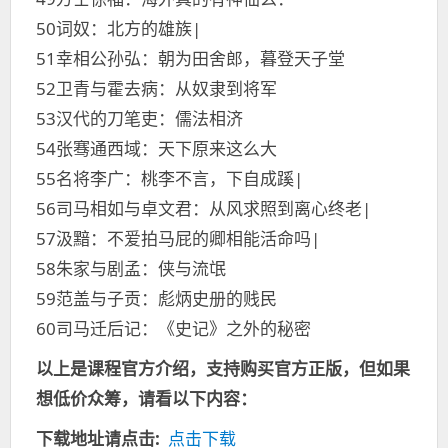
50词奴：北方的雄族|
51幸相公孙弘：朝为田舍郎，暮登天子堂
52卫青与霍去病：从奴隶到将军
53汉代的刀笔吏：儒法相济
54张骞通西域：天下原来这么大
55名将李广：桃李不言，下自成蹊|
56司马相如与卓文君：从风求照到离心终老|
57汲黯：不爱拍马屁的卿相能活命吗|
58朱家与剧孟：侠与流氓
59范盖与子贡：彪炳史册的贱民
60司马迁后记：《史记》之外的秘密
以上是课程官方介绍，支持购买官方正版，但如果
想低价众筹，请看以下内容：
下载地址请点击:
点击下载