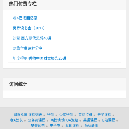
热门付费专栏
老A官场回忆录
樊登读书会（2017）
刘擎·西方现代思想40讲
网络付费课程分享
年度得到·香帅中国财富报告25讲
访问统计
网课众筹 课程列表
得到
少年得到
喜马拉雅
亲子课程
老A处长
公务员课程
两性情感PUA泡妞
英语课程
B站课程
樊登读书
电子书
其他课程
隐私政策