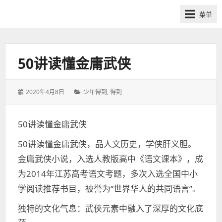
网
菜单
课
众
筹
社
50讲读懂金庸武侠
群-
得
发
分
2020年4月8日
少年得到
,
得到
到
表
类：
喜
于：
马
50讲读懂金庸武侠
拉
50讲读懂金庸武侠，品人文历史，学侠肝义胆。
雅
付
金庸武侠小说，入选人教版高中《语文课本》，成
费
为2014年江苏高考语文考题，多次入选全国中小
课
学阅读推荐书目，被誉为“世界华人的共同语言”。
程
分
独特的文化气息：武侠元素中融入了深厚的文化底
享