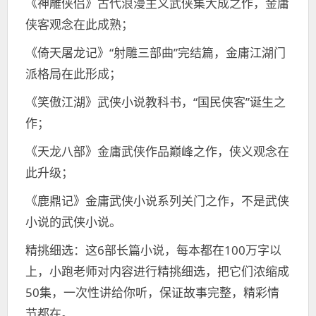
《神雕侠侣》古代浪漫主义武侠集大成之作，金庸
侠客观念在此成熟；
《倚天屠龙记》“射雕三部曲”完结篇，金庸江湖门
派格局在此形成；
《笑傲江湖》武侠小说教科书，“国民侠客”诞生之
作；
《天龙八部》金庸武侠作品巅峰之作，侠义观念在
此升级；
《鹿鼎记》金庸武侠小说系列关门之作，不是武侠
小说的武侠小说。
精挑细选：这6部长篇小说，每本都在100万字以
上，小跑老师对内容进行精挑细选，把它们浓缩成
50集，一次性讲给你听，保证故事完整，精彩情
节都在。