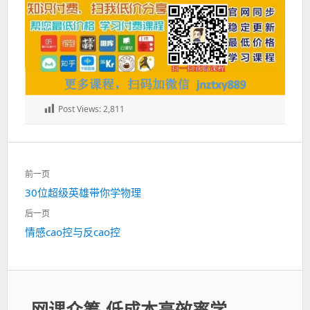
Post Views:
2,811
文
前一页
章
上
30位超级英雄带你学物理
导
一
航
后一页
篇：
下
情感cao控与反cao控
一
篇：
网课众筹-低成本高效率学