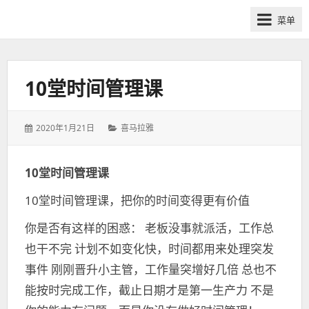
网
菜单
课
众
筹
社
10堂时间管理课
群-
得
发
分
2020年1月21日
喜马拉雅
到
表
类：
喜
于：
马
10堂时间管理课
拉
10堂时间管理课，把你的时间变得更有价值
雅
付
你是否有这样的困惑： 老板没事就派活，工作总
费
也干不完 计划不如变化快，时间都用来处理突发
课
事件 刚刚晋升小主管，工作量突增好几倍 总也不
程
分
能按时完成工作，截止日期才是第一生产力 不是
享