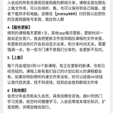
入会后的所有资源用百度网盘的群组分享，课程全部在群右
上角文件库，可以在线听，看。也可以保存到自己网盘，或
者下载到手机电脑。加微信【
jnztxy889
】付好款以后把你
的百度网盘账号发我，我拉你入群
4【服务更新】
得到的课程每天更新1次，其他app每月更新，更新时间一
般会定在周六，我会把更新文件放到相应课程的文件夹里，
有更新的话你打开会自动显示出来，和分享时间无关。需要
强调一点，有一些冷门课不是我们分享的，会更新不及时。
5【上新】
每个月会增加5到10个新课程，有正在更新的新课，也有已
经完结的。课程上新有我们自己的计划比较火的课程都会
有，如果你特别想听的课文件库没有，你可以给我40块钱
让我代找资源，找不到退钱，找到后会放到群组文件库
6【有效期】
会员分年会员和永久会员，具体加微信咨询。超6T的热门
学习资源，给您时间慢慢学习，入会后零成本增长知识，扩
宽视野。详情加微信就行。