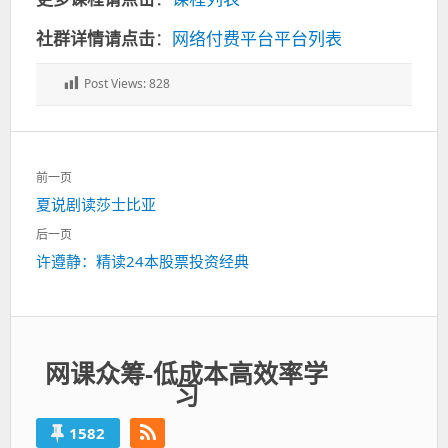
社群详情请点击
：
网络付费平台平台列表
Post Views:
828
文
前一页
章
上
夏说剧读莎士比亚
导
一
航
后一页
篇：
下
许遵静：精读24本股票投资经典
一
篇：
网课众筹-低成本高效率学
习
1582