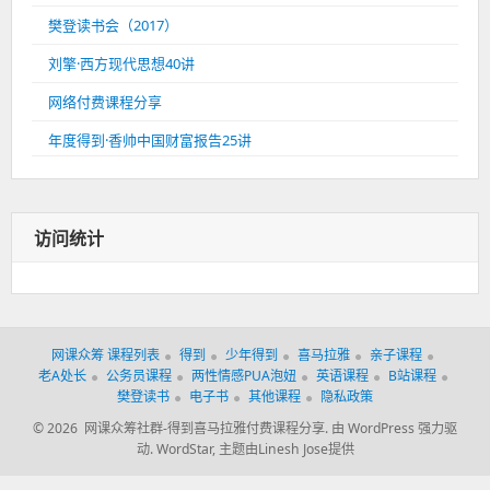
樊登读书会（2017）
刘擎·西方现代思想40讲
网络付费课程分享
年度得到·香帅中国财富报告25讲
访问统计
网课众筹 课程列表
得到
少年得到
喜马拉雅
亲子课程
老A处长
公务员课程
两性情感PUA泡妞
英语课程
B站课程
樊登读书
电子书
其他课程
隐私政策
© 2026 网课众筹社群-得到喜马拉雅付费课程分享.
由 WordPress 强力驱
动.
WordStar
,
主题由Linesh Jose提供