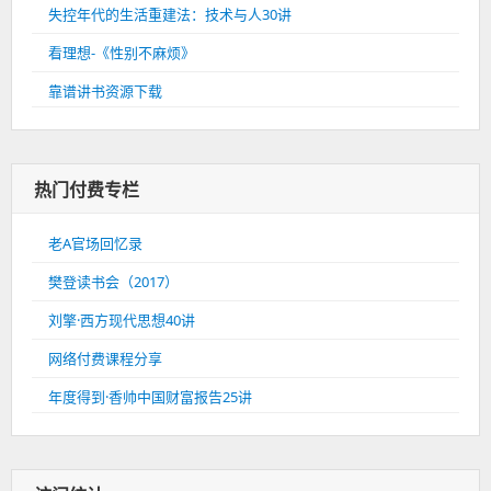
失控年代的生活重建法：技术与人30讲
看理想-《性别不麻烦》
靠谱讲书资源下载
热门付费专栏
老A官场回忆录
樊登读书会（2017）
刘擎·西方现代思想40讲
网络付费课程分享
年度得到·香帅中国财富报告25讲