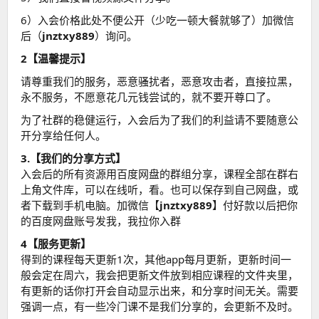
6）入会价格此处不便公开（少吃一顿大餐就够了）加微信
后（
jnztxy889
）询问。
2【温馨提示】
请尊重我们的服务，恶意骚扰者，恶意攻击者，直接拉黑，
永不服务，不愿意花几元钱尝试的，就不要开尊口了。
为了社群的稳健运行，入会后为了我们的利益请不要随意公
开分享给任何人。
3.【我们的分享方式】
入会后的所有资源用百度网盘的群组分享，课程全部在群右
上角文件库，可以在线听，看。也可以保存到自己网盘，或
者下载到手机电脑。加微信【
jnztxy889
】付好款以后把你
的百度网盘账号发我，我拉你入群
4【服务更新】
得到的课程每天更新1次，其他app每月更新，更新时间一
般会定在周六，我会把更新文件放到相应课程的文件夹里，
有更新的话你打开会自动显示出来，和分享时间无关。需要
强调一点，有一些冷门课不是我们分享的，会更新不及时。