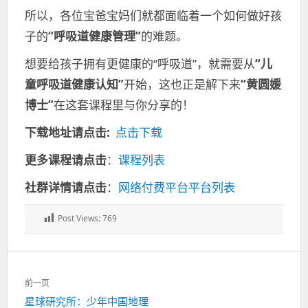
所以，各位宝爸宝妈们就都面临着一个如何做好孩
子的
“呼吸道健康管理”
的难题。
想要给孩子拥有更健康的“呼吸道”，就需要从
“儿
童呼吸道健康认知”
开始，这也正是解下来
“黄圆媛
博士”
在这套课程里与你分享的！
下载地址请点击:
点击下载
更多课程请点击
：
课程列表
社群详情请点击
：
网络付费平台平台列表
Post Views:
769
文
前一页
章
上
星球研究所：少年中国地理
导