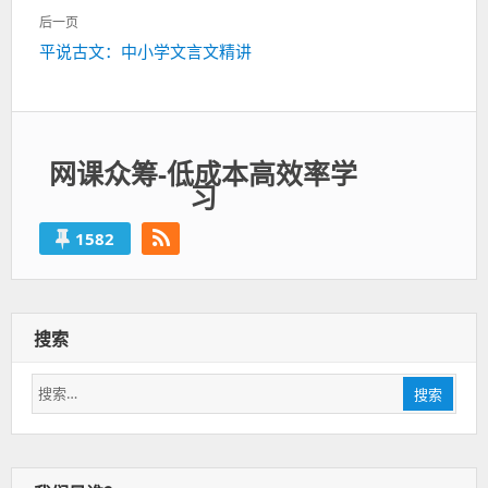
一
航
后一页
篇：
下
平说古文：中小学文言文精讲
一
篇：
网课众筹-低成本高效率学
习
1582
搜索
搜
搜索
索：