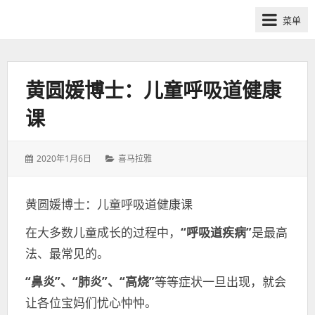
网
菜单
课
众
筹
社
黄圆媛博士：儿童呼吸道健康
群-
课
得
到
喜
发
分
2020年1月6日
喜马拉雅
马
表
类：
于：
拉
黄圆媛博士：儿童呼吸道健康课
雅
付
在大多数儿童成长的过程中，
“呼吸道疾病”
是最高
费
法、最常见的。
课
程
“鼻炎”、“肺炎”、“高烧”
等等症状一旦出现，就会
分
让各位宝妈们忧心忡忡。
享