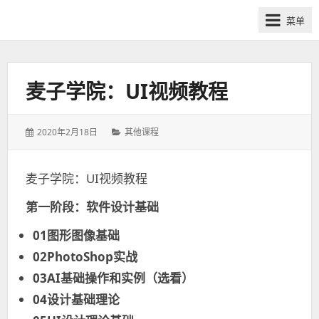
网
菜单
课
众
筹
社
麦子学院：UI视频教程
群-
得
发
分
2020年2月18日
其他课程
到
表
类：
喜
于：
马
麦子学院：UI视频教程
拉
第一阶段：软件设计基础
雅
付
01图形图像基础
费
02PhotoShop实战
课
03AI基础操作和实例（选看）
程
分
04设计基础理论
享