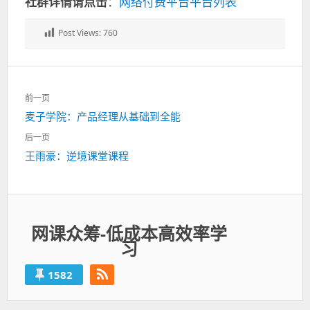
社群详情请点击
：
网络付费平台平台列表
Post Views:
760
文
前一页
章
上
麦子学院：产品经理从基础到全能
导
一
航
后一页
篇：
下
王雨豪：逆境课堂课程
一
篇：
网课众筹-低成本高效率学
习
1582