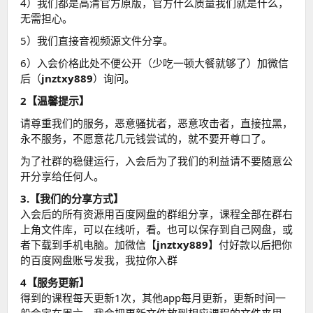
4）我们都是高清官方原版，官方什么质量我们就是什么，
无需担心。
5）我们直接音视频源文件分享。
6）入会价格此处不便公开（少吃一顿大餐就够了）加微信
后（
jnztxy889
）询问。
2【温馨提示】
请尊重我们的服务，恶意骚扰者，恶意攻击者，直接拉黑，
永不服务，不愿意花几元钱尝试的，就不要开尊口了。
为了社群的稳健运行，入会后为了我们的利益请不要随意公
开分享给任何人。
3.【我们的分享方式】
入会后的所有资源用百度网盘的群组分享，课程全部在群右
上角文件库，可以在线听，看。也可以保存到自己网盘，或
者下载到手机电脑。加微信【
jnztxy889
】付好款以后把你
的百度网盘账号发我，我拉你入群
4【服务更新】
得到的课程每天更新1次，其他app每月更新，更新时间一