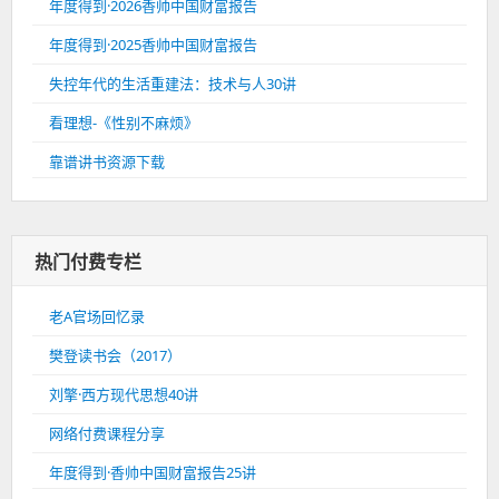
年度得到·2026香帅中国财富报告
年度得到·2025香帅中国财富报告
失控年代的生活重建法：技术与人30讲
看理想-《性别不麻烦》
靠谱讲书资源下载
热门付费专栏
老A官场回忆录
樊登读书会（2017）
刘擎·西方现代思想40讲
网络付费课程分享
年度得到·香帅中国财富报告25讲