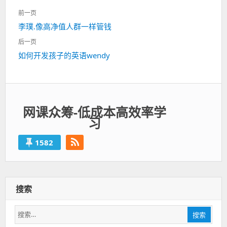
文
前一页
章
上
李璞.像高净值人群一样管钱
导
一
航
后一页
篇：
下
如何开发孩子的英语wendy
一
篇：
网课众筹-低成本高效率学
习
1582
搜索
搜
搜索
索：