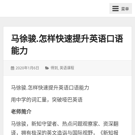
网
菜单
课
众
筹
社
马徐骏.怎样快速提升英语口语
群-
能力
得
到
喜
发
分
2020年1月6日
得到
,
英语课程
马
表
类：
于：
拉
马徐骏.怎样快速提升英语口语能力
雅
付
用中学的词汇量，突破哑巴英语
费
课
老师简介
程
马徐骏，新知守望者、热点问题观察家、资深翻
分
译，拥有极深的英文造诣与国际视野，《新知报
享