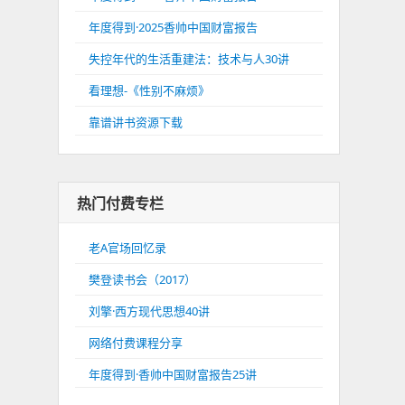
年度得到·2025香帅中国财富报告
失控年代的生活重建法：技术与人30讲
看理想-《性别不麻烦》
靠谱讲书资源下载
热门付费专栏
老A官场回忆录
樊登读书会（2017）
刘擎·西方现代思想40讲
网络付费课程分享
年度得到·香帅中国财富报告25讲