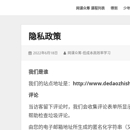
网
网课众筹 课程列表
得到
少
课
众
筹
隐私政策
社
群-
得
发
作
2022年6月18日
网课众筹-低成本高效率学习
到
表
者：
喜
于：
马
我们是谁
拉
我们的站点地址是：
http://www.dedaozhish
雅
付
评论
费
当访客留下评论时，我们会收集评论表单所显示的数
课
程
帮助检查垃圾评论。
分
由您的电子邮箱地址所生成的匿名化字符串（又称
享