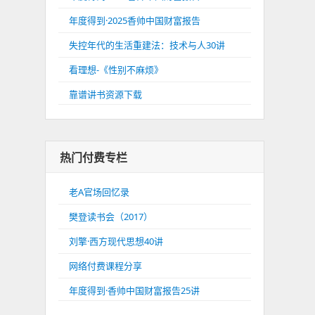
年度得到·2025香帅中国财富报告
失控年代的生活重建法：技术与人30讲
看理想-《性别不麻烦》
靠谱讲书资源下载
热门付费专栏
老A官场回忆录
樊登读书会（2017）
刘擎·西方现代思想40讲
网络付费课程分享
年度得到·香帅中国财富报告25讲