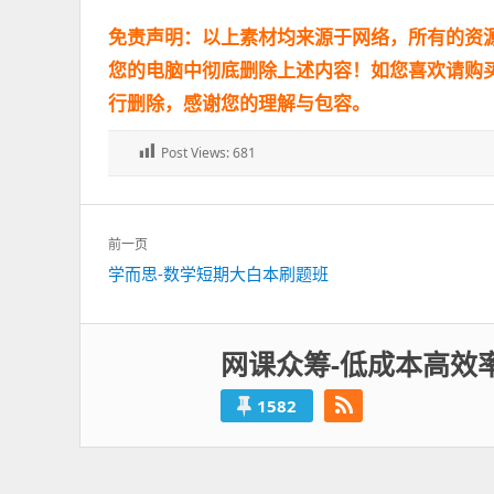
免责声明：以上素材均来源于网络，所有的资
您的电脑中彻底删除上述内容！如您喜欢请购
行删除，感谢您的理解与包容。
Post Views:
681
文
前一页
章
上
学而思-数学短期大白本刷题班
导
一
航
篇：
网课众筹-低成本高效
1582