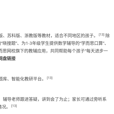
[13]
版、苏科版、浙教版等教材，适合不同地区的孩子。
除
“晓搜题”、为1-3年级学生提供数学辅导的“学而思口算”、
是学而思网校旗下的教辅应用，共同帮助每个孩子“每天进步一
网盘链接
[13]
题库、智能化教研平台。
；辅导老师跟进答疑，讲到会了为止；家长可通过旁听系
[13]
情况。