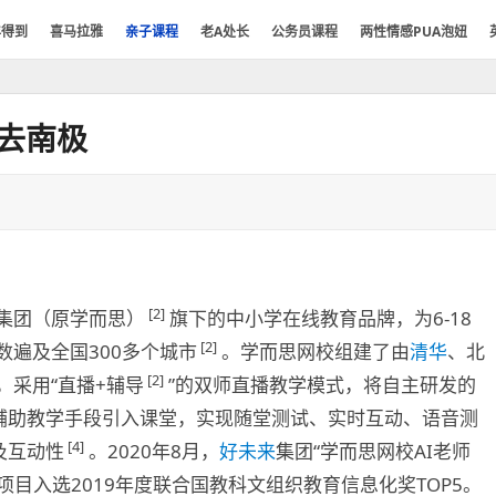
年得到
喜马拉雅
亲子课程
老A处长
公务员课程
两性情感PUA泡妞
去南极
[2]
集团（原学而思）
旗下的中小学在线教育品牌，为6-18
[2]
数遍及全国300多个城市
。学而思网校组建了由
清华
、北
[2]
，采用“直播+辅导
”的双师直播教学模式，将自主研发的
辅助教学手段引入课堂，实现随堂测试、实时互动、语音测
[4]
及互动性
。2020年8月，
好未来
集团“学而思网校AI老师
目入选2019年度联合国教科文组织教育信息化奖TOP5。