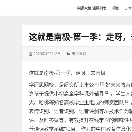
网
网课众筹 课程列表
得到
少
课
众
筹
这就是南极-第一季：走呀，
社
群-
得
发
分
2020年10月12日
亲子课程
到
表
类：
喜
于：
马
这就是南极-第一季：走呀，去南极
拉
[1]
学而思网校，是纽交所上市公司
好未来教育
雅
[2]
岁孩子提供小初高全学科课外辅导
。学生人
付
费
[3]
大、哈佛等知名高校毕业生组成的师资团队
课
表情识别、语音识别、语音评测等AI技术作为
程
评、及时答疑等，有效提升在线学习的趣味性
分
普通话教学系统”项目，作为的中国教育信息化项
享