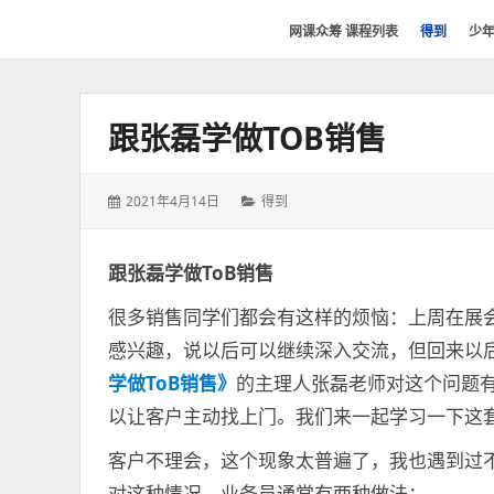
网
网课众筹 课程列表
得到
少
课
众
筹
跟张磊学做TOB销售
社
群-
得
发
分
2021年4月14日
得到
到
表
类：
喜
于：
马
跟张磊学做ToB销售
拉
很多销售同学们都会有这样的烦恼：上周在展
雅
感兴趣，说以后可以继续深入交流，但回来以
付
费
学做ToB销售》
的主理人张磊老师对这个问题
课
以让客户主动找上门。我们来一起学习一下这
程
客户不理会，这个现象太普遍了，我也遇到过
分
享
对这种情况，业务员通常有两种做法：