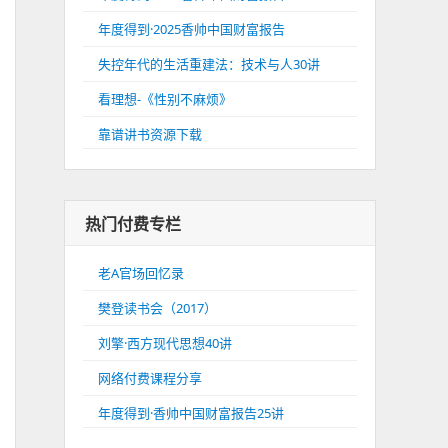
年度得到·2025香帅中国财富报告
失控年代的生活重建法：技术与人30讲
看理想-《性别不麻烦》
靠谱讲书资源下载
热门付费专栏
老A官场回忆录
樊登读书会（2017）
刘擎·西方现代思想40讲
网络付费课程分享
年度得到·香帅中国财富报告25讲