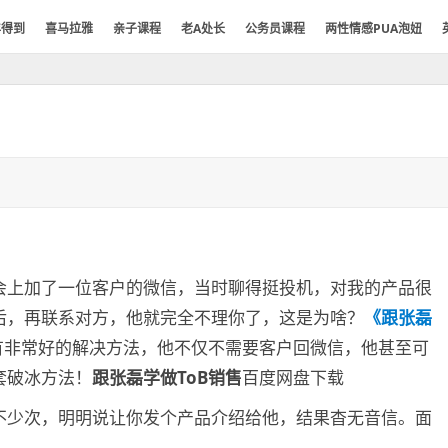
年得到
喜马拉雅
亲子课程
老A处长
公务员课程
两性情感PUA泡妞
会上加了一位客户的微信，当时聊得挺投机，对我的产品很
后，再联系对方，他就完全不理你了，这是为啥？
《跟张磊
有非常好的解决方法，他不仅不需要客户回微信，他甚至可
套破冰方法！
跟张磊学做ToB销售
百度网盘下载
不少次，明明说让你发个产品介绍给他，结果杳无音信。面