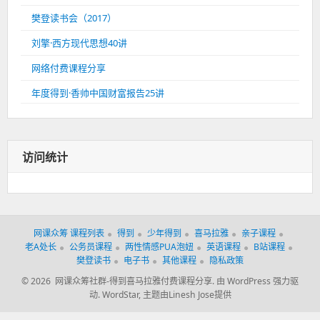
樊登读书会（2017）
刘擎·西方现代思想40讲
网络付费课程分享
年度得到·香帅中国财富报告25讲
访问统计
网课众筹 课程列表
得到
少年得到
喜马拉雅
亲子课程
老A处长
公务员课程
两性情感PUA泡妞
英语课程
B站课程
樊登读书
电子书
其他课程
隐私政策
© 2026 网课众筹社群-得到喜马拉雅付费课程分享.
由 WordPress 强力驱
动.
WordStar
,
主题由Linesh Jose提供