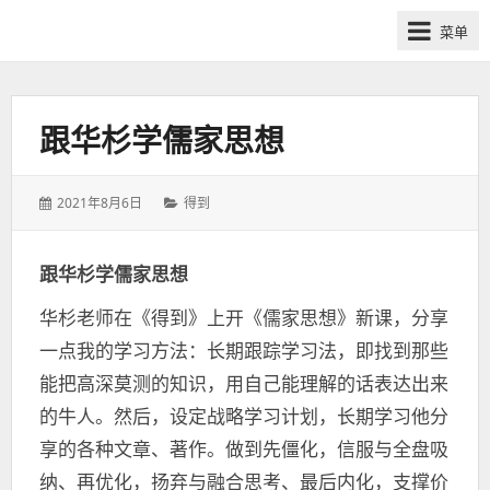
网
菜单
课
众
筹
社
跟华杉学儒家思想
群-
得
发
分
2021年8月6日
得到
到
表
类：
喜
于：
马
跟华杉学儒家思想
拉
华杉老师在《得到》上开《儒家思想》新课，分享
雅
付
一点我的学习方法：长期跟踪学习法，即找到那些
费
能把高深莫测的知识，用自己能理解的话表达出来
课
的牛人。然后，设定战略学习计划，长期学习他分
程
享的各种文章、著作。做到先僵化，信服与全盘吸
分
纳、再优化，扬弃与融合思考、最后内化，支撑价
享