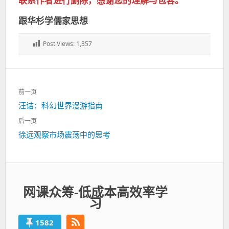
联系作者进行删除，感谢您的理解与包容。
跟华杉学儒家思想
Post Views:
1,357
文
前一页
章
上
汪诘：科幻世界漫游指南
导
一
航
后一页
篇：
下
徐远观察市场震荡中的思考
一
篇：
网课众筹-低成本高效率学
习
1582