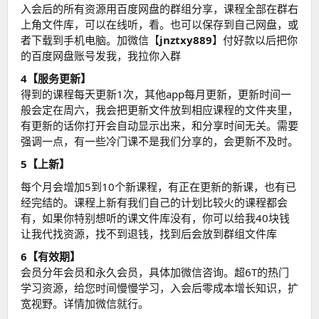
入会后的所有资源用百度网盘的群组分享，课程全部在群右
上角文件库，可以在线听，看。也可以保存到自己网盘，或
者下载到手机电脑。加微信【
jnztxy889
】付好款以后把你
的百度网盘账号发我，我拉你入群
4【服务更新】
得到的课程每天更新1次，其他app每月更新，更新时间一
般会定在周六，我会把更新文件放到相应课程的文件夹里，
有更新的话你打开会自动显示出来，和分享时间无关。需要
强调一点，有一些冷门课不是我们分享的，会更新不及时。
5【上新】
每个月会增加5到10个新课程，有正在更新的新课，也有已
经完结的。课程上新有我们自己的计划比较火的课程都会
有，如果你特别想听的课文件库没有，你可以给我40块钱
让我代找资源，找不到退钱，找到后会放到群组文件库
6【有效期】
会员分年会员和永久会员，具体加微信咨询。超6T的热门
学习资源，给您时间慢慢学习，入会后零成本增长知识，扩
宽视野。详情加微信就行。