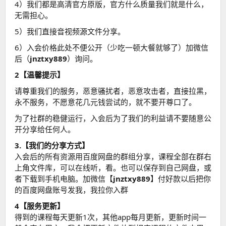
4）我们都是高清官方原版，官方什么质量我们就是什么，
无需担心。
5）我们直接音视频源文件分享。
6）入会价格此处不便公开（少吃一顿大餐就够了）加微信
后（
jnztxy889
）询问。
2【温馨提示】
请尊重我们的服务，恶意骚扰者，恶意攻击者，直接拉黑，
永不服务，不愿意花几元钱尝试的，就不要开尊口了。
为了社群的稳健运行，入会后为了我们的利益请不要随意公
开分享给任何人。
3.【我们的分享方式】
入会后的所有资源用百度网盘的群组分享，课程全部在群右
上角文件库，可以在线听，看。也可以保存到自己网盘，或
者下载到手机电脑。加微信【
jnztxy889
】付好款以后把你
的百度网盘账号发我，我拉你入群
4【服务更新】
得到的课程每天更新1次，其他app每月更新，更新时间一