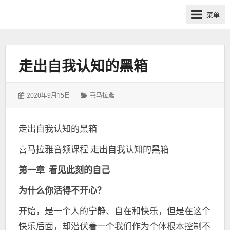
网
菜单
课
众
筹
社
走出自我认知的黑箱
群-
得
发
分
2020年9月15日
喜马拉雅
到
表
类：
喜
于：
马
走出自我认知的黑箱
拉
喜马拉雅音频课程 走出自我认知的黑箱
雅
付
第一章 看见此刻的自己
费
课
为什么你活得不开心？
程
开始，是一个人的宁静、自在和快乐，但是在这个
分
快乐后面，却潜伏着一个我们作为个体根本控制不
享