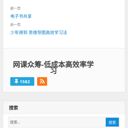
文
前一页
章
上
电子书共享
导
一
航
后一页
篇：
下
少年得到 思维导图高效学习法
一
篇：
网课众筹-低成本高效率学
习
1582
搜索
搜
搜索
索：