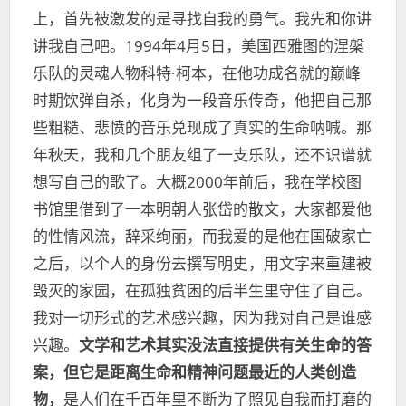
上，首先被激发的是寻找自我的勇气。我先和你讲
讲我自己吧。1994年4月5日，美国西雅图的涅槃
乐队的灵魂人物科特·柯本，在他功成名就的巅峰
时期饮弹自杀，化身为一段音乐传奇，他把自己那
些粗糙、悲愤的音乐兑现成了真实的生命呐喊。那
年秋天，我和几个朋友组了一支乐队，还不识谱就
想写自己的歌了。大概2000年前后，我在学校图
书馆里借到了一本明朝人张岱的散文，大家都爱他
的性情风流，辞采绚丽，而我爱的是他在国破家亡
之后，以个人的身份去撰写明史，用文字来重建被
毁灭的家园，在孤独贫困的后半生里守住了自己。
我对一切形式的艺术感兴趣，因为我对自己是谁感
兴趣。
文学和艺术其实没法直接提供有关生命的答
案，但它是距离生命和精神问题最近的人类创造
物，
是人们在千百年里不断为了照见自我而打磨的