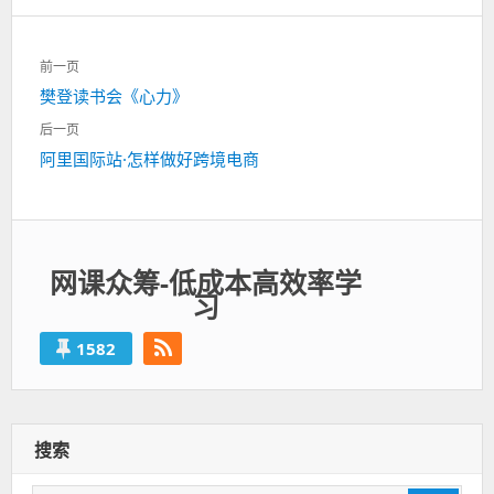
文
前一页
章
上
樊登读书会《心力》
导
一
航
后一页
篇：
下
阿里国际站·怎样做好跨境电商
一
篇：
网课众筹-低成本高效率学
习
1582
搜索