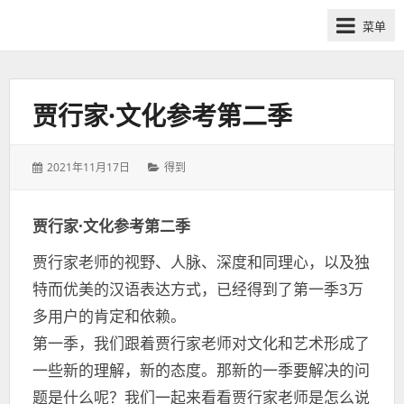
网
菜单
课
众
筹
社
贾行家·文化参考第二季
群-
得
发
分
2021年11月17日
得到
到
表
类：
喜
于：
马
贾行家·文化参考第二季
拉
贾行家老师的视野、人脉、深度和同理心，以及独
雅
付
特而优美的汉语表达方式，已经得到了第一季3万
费
多用户的肯定和依赖。
课
第一季，我们跟着贾行家老师对文化和艺术形成了
程
一些新的理解，新的态度。那新的一季要解决的问
分
题是什么呢？我们一起来看看贾行家老师是怎么说
享