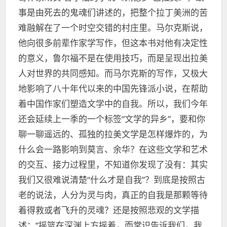
事是由死去的鬼魂们讲述的，把整个拉丁美洲的苦
难融解在了一个时空交错的村庄里。马尔克斯说，
他向很多前辈作家学写作，但这本书对他有决定性
的意义，鲁尔福不是在使用技巧，而是呈现出拉美
人对世界的共同感知。而马尔克斯的写作，又极大
地影响了八十年代以来的中国先锋派小说，在帮助
着中国作家们塑造文学中的自我。所以，我们今年
还会延续上一季的一个标签“文学的异乡”，要和你
聊一聊遥远的、孤独的拉美文学是怎样爆炸的，为
什么会一路影响到莫言、余华？在这些文学和艺术
的交互、接力过程里，不知道你发现了没有：其实
我们又很难说清楚“什么才是自我”？到底是按照古
老的说法，人分为灵与肉，真正的自我是那颗等待
着得救或者飞升的灵魂？还是按照悲观的文学描
述：“摇篮在深渊上方摇着，而常识告诉我们，我