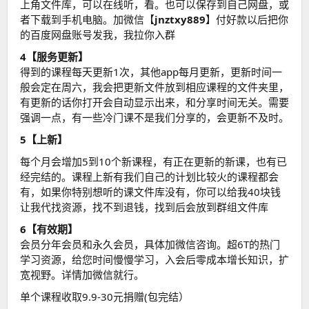
上角文件库，可以在线听，看。也可以保存到自己网盘，或
者下载到手机电脑。加微信【
jnztxy889
】付好款以后把你
的百度网盘账号发我，我拉你入群
4【服务更新】
得到的课程每天更新1次，其他app每月更新，更新时间一
般会定在周六，我会把更新文件放到相应课程的文件夹里，
有更新的话你打开会自动显示出来，和分享时间无关。需要
强调一点，有一些冷门课不是我们分享的，会更新不及时。
5【上新】
每个月会增加5到10个新课程，有正在更新的新课，也有已
经完结的。课程上新有我们自己的计划比较火的课程都会
有，如果你特别想听的课文件库没有，你可以给我40块钱
让我代找资源，找不到退钱，找到后会放到群组文件库
6【有效期】
会员分年会员和永久会员，具体加微信咨询。超6T的热门
学习资源，给您时间慢慢学习，入会后零成本增长知识，扩
宽视野。详情加微信就行。
单个课程收取9.9-30元捐赠(包完结）