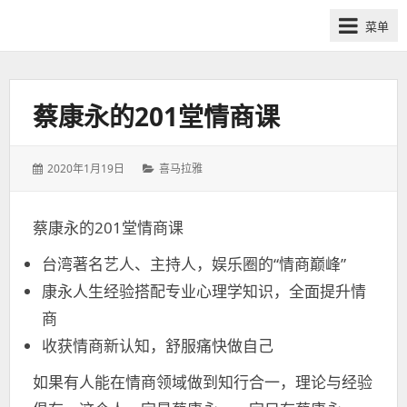
网
菜单
课
众
筹
社
蔡康永的201堂情商课
群-
得
发
分
2020年1月19日
喜马拉雅
到
表
类：
喜
于：
马
蔡康永的201堂情商课
拉
台湾著名艺人、主持人，娱乐圈的“情商巅峰”
雅
付
康永人生经验搭配专业心理学知识，全面提升情
费
商
课
收获情商新认知，舒服痛快做自己
程
分
如果有人能在情商领域做到知行合一，理论与经验
享