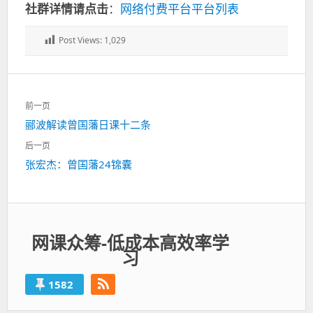
社群详情请点击
：
网络付费平台平台列表
Post Views:
1,029
文
前一页
章
上
郦波解读曾国藩日课十二条
导
一
航
后一页
篇：
下
张宏杰：曾国藩24锦囊
一
篇：
网课众筹-低成本高效率学
习
1582