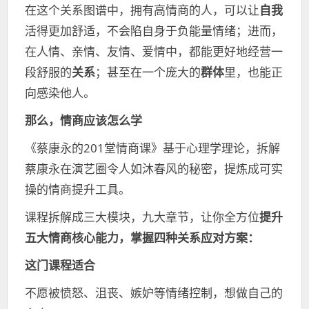
在这个关系图谱中，拥有高情商的人，可以让
自我
活得更加舒适，不会陷自身于负能量情绪；进而，
在人情、亲情、友情、爱情中，都能更好地经营一
段舒服的
关系
；甚至在一个庞大的
群体
里，也能正
向感染他人。
那么，情商应该怎么学
《蔡康永的201堂情商课》基于心理学理论，拆解
蔡康永在演艺圈令人如沐春风的秘密，提炼成可实
操的情商提升工具。
课程拆解成三大模块，九大章节，让你全方位
提升
五大情商核心能力，掌握四种关系应对方案：
这门课程适合
不愿被愤怒、沮丧、嫉妒等情绪控制，想做自己的