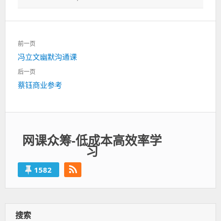
文
前一页
章
上
冯立文幽默沟通课
导
一
航
后一页
篇：
下
蔡钰商业参考
一
篇：
网课众筹-低成本高效率学
习
1582
搜索