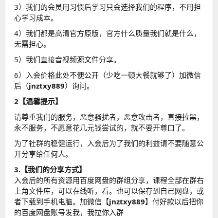
3）我们的会员用习惯后学习只会选择我们的程序，不用担
心学习成本。
4）我们都是高清官方原版，官方什么质量我们就是什么，
无需担心。
5）我们直接音视频源文件分享。
6）入会价格此处不便公开（少吃一顿大餐就够了）加微信
后（
jnztxy889
）询问。
2【温馨提示】
请尊重我们的服务，恶意骚扰者，恶意攻击者，直接拉黑，
永不服务，不愿意花几元钱尝试的，就不要开尊口了。
为了社群的稳健运行，入会后为了我们的利益请不要随意公
开分享给任何人。
3.【我们的分享方式】
入会后的所有资源用百度网盘的群组分享，课程全部在群右
上角文件库，可以在线听，看。也可以保存到自己网盘，或
者下载到手机电脑。加微信【
jnztxy889
】付好款以后把你
的百度网盘账号发我，我拉你入群