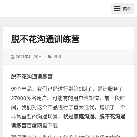
网
菜单
课
众
筹
社
脱不花沟通训练营
群-
得
发
分
2021年4月20日
得到
到
表
类：
喜
于：
马
脱不花沟通训练营
拉
这个产品，我们已经进行到第5期了，累计服务了
雅
付
27000多名用户。可能有的用户也知道，前一段时
费
间，我们对这个产品进行了重大迭代，增加了一个
课
非常重要的沟通场景，就是
家庭沟通。脱不花沟通
程
训练营
百度网盘下载
分
享