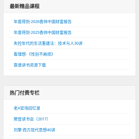
最新精品课程
年度得到·2026香帅中国财富报告
年度得到·2025香帅中国财富报告
失控年代的生活重建法：技术与人30讲
看理想-《性别不麻烦》
靠谱讲书资源下载
热门付费专栏
老A官场回忆录
樊登读书会（2017）
刘擎·西方现代思想40讲