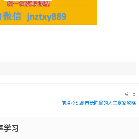
后一页
下
前洛杉矶副市长陈愉的人生赢家攻略
一
篇：
率学习