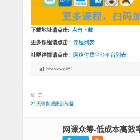
下载地址请点击:
点击下载
更多课程请点击
：
课程列表
社群详情请点击
：
网络付费平台平台列表
Post Views:
853
文
前一页
章
上
21天瑜伽减肥训练营
导
一
航
篇：
网课众筹-低成本高效