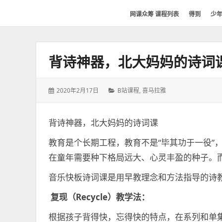
网
网课众筹 课程列表
得到
少
课
众
筹
背诗神器，北大妈妈的诗词
社
群-
得
发
分
2020年2月17日
B站课程
,
喜马拉雅
到
表
类：
喜
于：
马
背诗神器，北大妈妈的诗词课
拉
教育是个长期工程，教育不是“毕其功于一役”
雅
在童年需要种下格局远大、心灵丰盈的种子。
付
费
音乐快板诗词课是用早教理念和方法指导的
课
程
复现
（
Recycle
）
教学法
：
分
根据孩子背得快，忘得快的特点，在系列和单
享