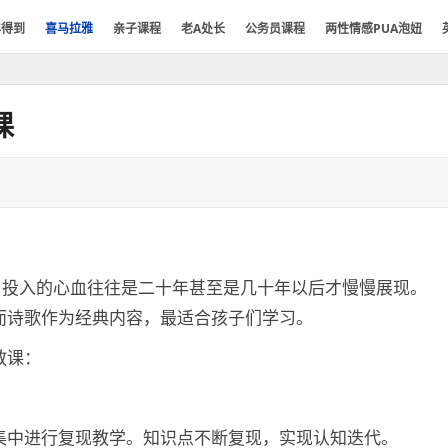
年得到
喜马拉雅
亲子课程
老A处长
公务员课程
两性情感PUA泡妞
课
，投入的心血往往是二十年甚至是几十年以后才慢慢展现。
而诗歌作为经典内容，最适合孩子们学习。
诗教课：
集中进行复现教学。知识点不断复现，实现认知迭代。