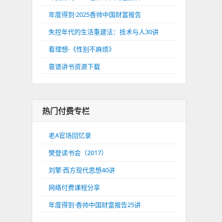
年度得到·2025香帅中国财富报告
失控年代的生活重建法：技术与人30讲
看理想-《性别不麻烦》
靠谱讲书资源下载
热门付费专栏
老A官场回忆录
樊登读书会（2017）
刘擎·西方现代思想40讲
网络付费课程分享
年度得到·香帅中国财富报告25讲