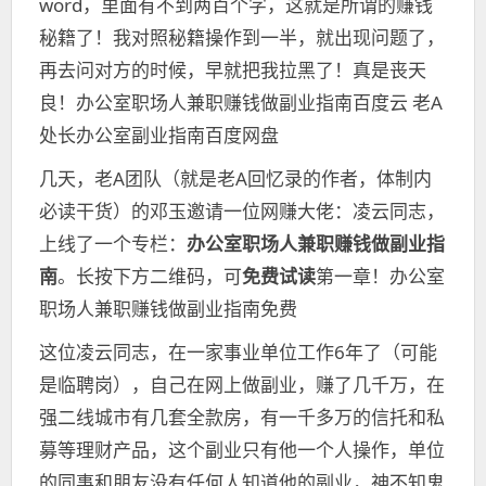
word，里面有不到两百个字，这就是所谓的赚钱
秘籍了！我对照秘籍操作到一半，就出现问题了，
再去问对方的时候，早就把我拉黑了！真是丧天
良！办公室职场人兼职赚钱做副业指南百度云 老A
处长办公室副业指南百度网盘
几天，老A团队（就是老A回忆录的作者，体制内
必读干货）的邓玉邀请一位网赚大佬：凌云同志，
上线了一个专栏：
办公室职场人兼职赚钱做副业指
南
。长按下方二维码，可
免费试读
第一章！办公室
职场人兼职赚钱做副业指南免费
这位凌云同志，在一家事业单位工作6年了（可能
是临聘岗），自己在网上做副业，赚了几千万，在
强二线城市有几套全款房，有一千多万的信托和私
募等理财产品，这个副业只有他一个人操作，单位
的同事和朋友没有任何人知道他的副业，神不知鬼