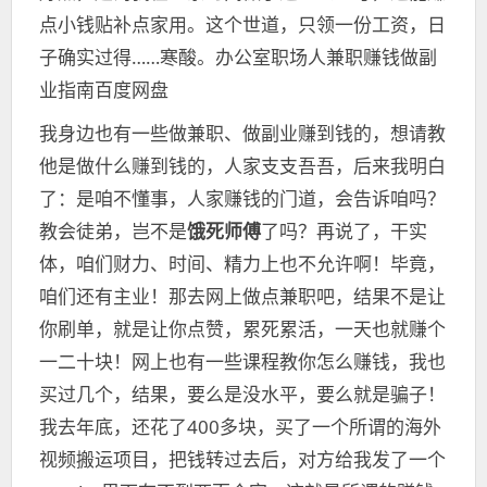
点小钱贴补点家用。这个世道，只领一份工资，日
子确实过得……寒酸。办公室职场人兼职赚钱做副
业指南百度网盘
我身边也有一些做兼职、做副业赚到钱的，想请教
他是做什么赚到钱的，人家支支吾吾，后来我明白
了：是咱不懂事，人家赚钱的门道，会告诉咱吗？
教会徒弟，岂不是
饿死师傅
了吗？再说了，干实
体，咱们财力、时间、精力上也不允许啊！毕竟，
咱们还有主业！那去网上做点兼职吧，结果不是让
你刷单，就是让你点赞，累死累活，一天也就赚个
一二十块！网上也有一些课程教你怎么赚钱，我也
买过几个，结果，要么是没水平，要么就是骗子！
我去年底，还花了400多块，买了一个所谓的海外
视频搬运项目，把钱转过去后，对方给我发了一个