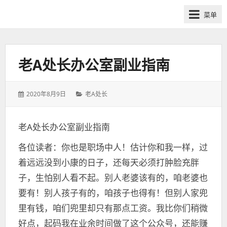
网
菜单
课
众
筹
社
老A处长办公室副业指南
群-
得
发
分
2020年8月9日
老A处长
到
表
类：
喜
于：
马
老A处长办公室副业指南
拉
各位读者：你也是职场中人！估计你和我一样，过
雅
付
着远远没到小康的日子，还每天必须打肿脸充胖
费
子，生怕别人看不起。别人老婆该有的，咱老婆也
课
要有！别人孩子有的，咱孩子也得有！但别人家兜
程
里有钱，咱们兜里却只有那点工资。我比你们稍微
分
好点，起码我在业余时间做了这个公众号，还能赚
享