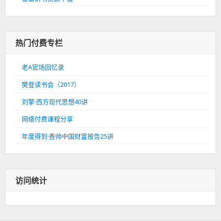
热门付费专栏
老A官场回忆录
樊登读书会（2017）
刘擎·西方现代思想40讲
网络付费课程分享
年度得到·香帅中国财富报告25讲
访问统计