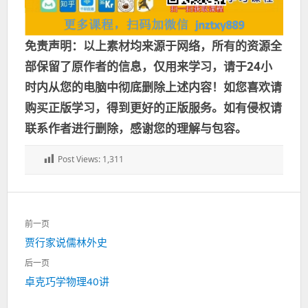
免责声明：以上素材均来源于网络，所有的资源全
部保留了原作者的信息，仅用来学习，请于24小
时内从您的电脑中彻底删除上述内容！如您喜欢请
购买正版学习，得到更好的正版服务。如有侵权请
联系作者进行删除，感谢您的理解与包容。
Post Views:
1,311
文
前一页
章
上
贾行家说儒林外史
导
一
航
后一页
篇：
下
卓克巧学物理40讲
一