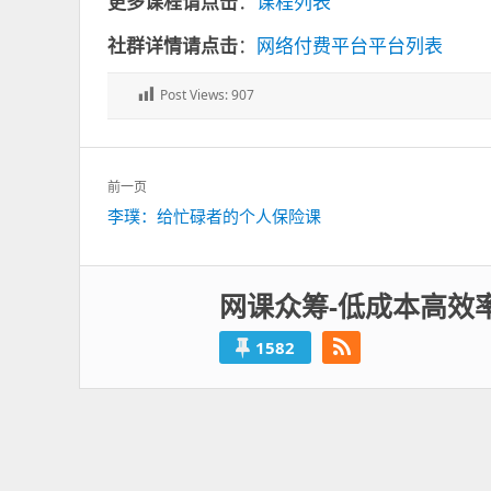
更多课程请点击
：
课程列表
社群详情请点击
：
网络付费平台平台列表
Post Views:
907
文
前一页
章
上
李璞：给忙碌者的个人保险课
导
一
航
篇：
网课众筹-低成本高效
1582