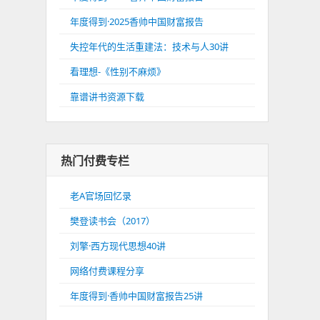
年度得到·2025香帅中国财富报告
失控年代的生活重建法：技术与人30讲
看理想-《性别不麻烦》
靠谱讲书资源下载
热门付费专栏
老A官场回忆录
樊登读书会（2017）
刘擎·西方现代思想40讲
网络付费课程分享
年度得到·香帅中国财富报告25讲