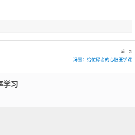
后一页
下
冯雪：给忙碌者的心脏医学课
一
篇：
率学习