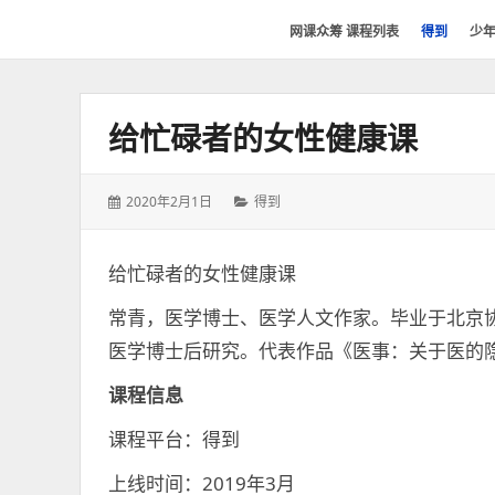
网
网课众筹 课程列表
得到
少
课
众
筹
给忙碌者的女性健康课
社
群-
得
发
分
2020年2月1日
得到
到
表
类：
喜
于：
马
给忙碌者的女性健康课
拉
常青，医学博士、医学人文作家。毕业于北京
雅
医学博士后研究。代表作品《医事：关于医的
付
费
课程信息
课
程
课程平台：得到
分
上线时间：2019年3月
享