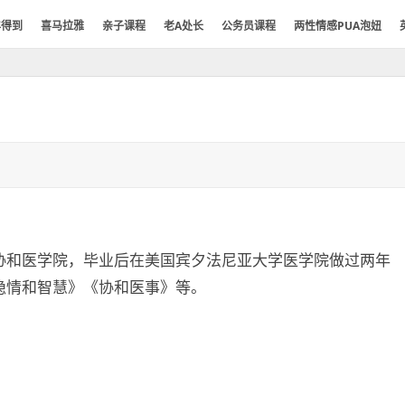
年得到
喜马拉雅
亲子课程
老A处长
公务员课程
两性情感PUA泡妞
协和医学院，毕业后在美国宾夕法尼亚大学医学院做过两年
隐情和智慧》《协和医事》等。