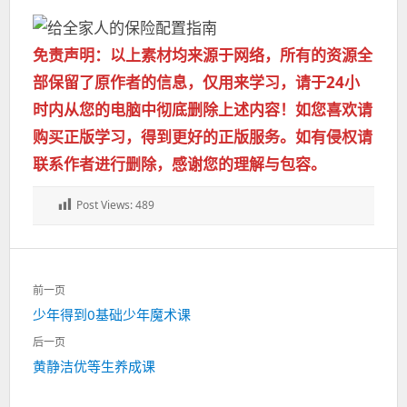
免责声明：以上素材均来源于网络，所有的资源全
部保留了原作者的信息，仅用来学习，请于24小
时内从您的电脑中彻底删除上述内容！如您喜欢请
购买正版学习，得到更好的正版服务。如有侵权请
联系作者进行删除，感谢您的理解与包容。
Post Views:
489
文
前一页
章
上
少年得到0基础少年魔术课
导
一
航
后一页
篇：
下
黄静洁优等生养成课
一
篇：