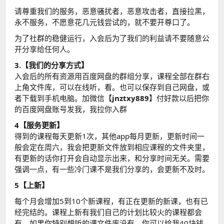
请尊重我们的服务，恶意骚扰者，恶意攻击者，直接拉黑，
永不服务，不愿意花几元钱尝试的，就不要开尊口了。
为了社群的稳健运行，入会后为了我们的利益请不要随意公
开分享给任何人。
3.【我们的分享方式】
入会后的所有资源用百度网盘的群组分享，课程全部在群右
上角文件库，可以在线听，看。也可以保存到自己网盘，或
者下载到手机电脑。加微信【
jnztxy889
】付好款以后把你
的百度网盘账号发我，我拉你入群
4【服务更新】
得到的课程每天更新1次，其他app每月更新，更新时间一
般会定在周六，我会把更新文件放到相应课程的文件夹里，
有更新的话你打开会自动显示出来，和分享时间无关。需要
强调一点，有一些冷门课不是我们分享的，会更新不及时。
5【上新】
每个月会增加5到10个新课程，有正在更新的新课，也有已
经完结的。课程上新有我们自己的计划比较火的课程都会
有，如果你特别想听的课文件库没有，你可以给我40块钱