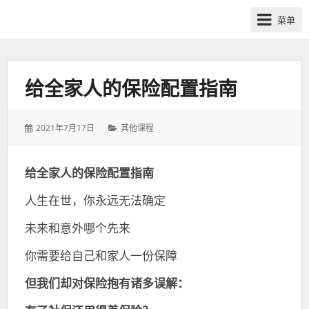
网
菜单
课
众
筹
社
给全家人的保险配置指南
群-
得
发
分
2021年7月17日
其他课程
到
表
类：
喜
于：
马
给全家人的保险配置指南
拉
人生在世，你永远无法确定
雅
付
未来和意外哪个先来
费
课
你需要给自己和家人一份保障
程
但我们却对保险抱有诸多误解：
分
享