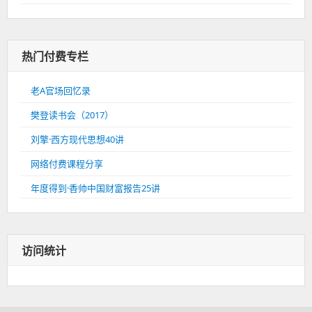
热门付费专栏
老A官场回忆录
樊登读书会（2017）
刘擎·西方现代思想40讲
网络付费课程分享
年度得到·香帅中国财富报告25讲
访问统计