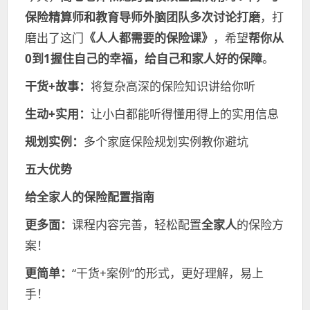
保险精算师和教育导师外脑团队多次讨论打磨
，打
磨出了这门
《人人都需要的保险课》
，希望
帮你从
0到1握住⾃己的幸福，给自己和家⼈好的保障
。
干货+故事：
将复杂高深的保险知识讲给你听
生动+实用：
让小白都能听得懂用得上的实用信息
规划实例：
多个家庭保险规划实例教你避坑
五大优势
给全家人的保险配置指南
更多面：
课程内容完善，轻松配置
全家人
的保险方
案！
更简单：
“干货+案例”的形式，更好理解，易上
手！