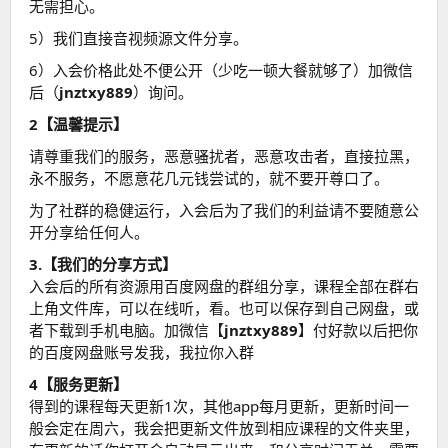
无需担心。
5）我们直接音视频源文件分享。
6）入会价格此处不便公开（少吃一顿大餐就够了）加微信
后（
jnztxy889
）询问。
2【温馨提示】
请尊重我们的服务，恶意骚扰者，恶意攻击者，直接拉黑，
永不服务，不愿意花几元钱尝试的，就不要开尊口了。
为了社群的稳健运行，入会后为了我们的利益请不要随意公
开分享给任何人。
3.【我们的分享方式】
入会后的所有资源用百度网盘的群组分享，课程全部在群右
上角文件库，可以在线听，看。也可以保存到自己网盘，或
者下载到手机电脑。加微信【
jnztxy889
】付好款以后把你
的百度网盘账号发我，我拉你入群
4【服务更新】
得到的课程每天更新1次，其他app每月更新，更新时间一
般会定在周六，我会把更新文件放到相应课程的文件夹里，