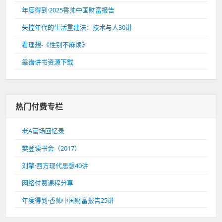
年度得到·2025香帅中国财富报告
失控年代的生活重建法：技术与人30讲
看理想-《性别不麻烦》
靠谱讲书资源下载
热门付费专栏
老A官场回忆录
樊登读书会（2017）
刘擎·西方现代思想40讲
网络付费课程分享
年度得到·香帅中国财富报告25讲