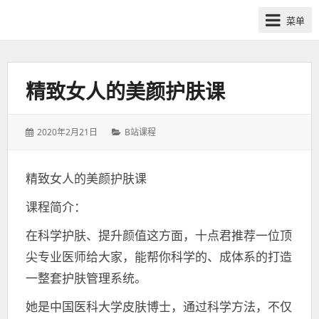
网
菜单
课
众
筹
社
精致女人的美颜护肤课
群-
得
发
分
2020年2月21日
B站课程
到
表
类：
喜
于：
马
精致女人的美颜护肤课
拉
课程简介：
雅
付
在科学护肤、提升颜值这方面，十点君推荐一位顶
费
尖专业医师给大家，能帮你科学的、成体系的打造
课
一整套护肤管理系统。
程
分
她是中国医科大学皮肤博士，通过科学方法，不仅
享