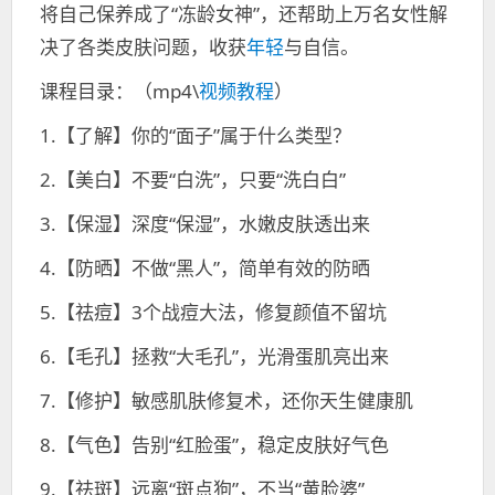
将自己保养成了“冻龄女神”，还帮助上万名女性解
决了各类皮肤问题，收获
年轻
与自信。
课程目录：（mp4\
视频教程
）
1.【了解】你的“面子”属于什么类型？
2.【美白】不要“白洗”，只要“洗白白”
3.【保湿】深度“保湿”，水嫩皮肤透出来
4.【防晒】不做“黑人”，简单有效的防晒
5.【祛痘】3个战痘大法，修复颜值不留坑
6.【毛孔】拯救“大毛孔”，光滑蛋肌亮出来
7.【修护】敏感肌肤修复术，还你天生健康肌
8.【气色】告别“红脸蛋”，稳定皮肤好气色
9.【祛斑】远离“斑点狗”，不当“黄脸婆”