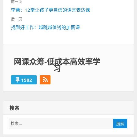
前一页
章
上
李蕾：12堂让孩子更自信的语言表达课
导
一
航
后一页
篇：
下
找到好工作：越跳越值钱的加薪课
一
篇：
网课众筹-低成本高效率学
习
1582
搜索
搜
搜索
索：