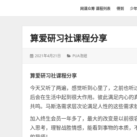
网
网课众筹 课程列表
得到
少
课
众
筹
算爱研习社课程分享
社
群-
得
发
分
2021年4月21日
PUA泡妞
到
表
类：
喜
于：
马
算爱研习社课程分享
拉
今天又听了两遍，感觉听到心里了，之前也听
雅
后会在生活中起到很大作用。彼此满足内心的
付
费
共鸣。马斯洛需求层次论满足人性的这些需求
课
加入终生会员一年多了，最大的改变是以前很
程
入思考，理智战胜情感，能看到事物的本质，
分
享
的导师！