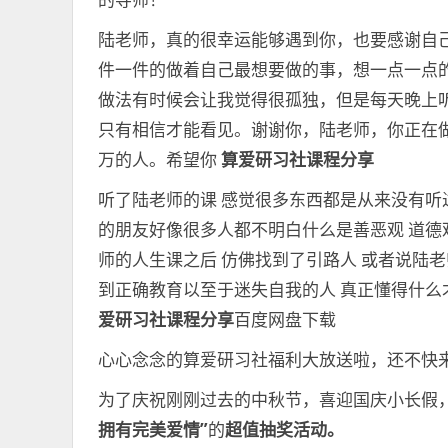
陆老师，真的很幸运能够遇到你，也要感谢自
件一件的做着自己最想要做的事，想一点一点
做法有时候会让我觉得很孤独，但是每天晚上
只有相信才能看见。谢谢你，陆老师，你正在
万的人。希望你
算爱研习社课程分享
听了陆老师的课 感觉很多东西都是从来没有听
的朋友好像很多人都不明白什么是善恶观 道德
师的人生课之后 仿佛找到了引路人 或者说陆
到正确教育以至于迷失自我的人 真正懂得什么
爱研习社课程分享
百度网盘下载
心心念念的算爱研习社福利大放送啦，还不快
为了庆祝刚刚过去的中秋节，喜迎国庆小长假，
拥有完美爱情”
的
超值抽奖活动。