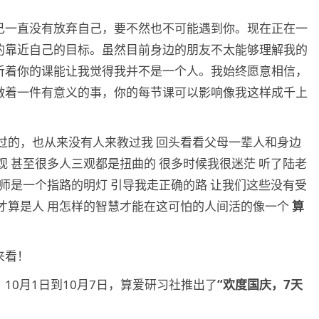
己一直没有放弃自己，要不然也不可能遇到你。现在正在一
的靠近自己的目标。虽然目前身边的朋友不太能够理解我的
听着你的课能让我觉得我并不是一个人。我始终愿意相信，
做着一件有意义的事，你的每节课可以影响像我这样成千上
过的，也从来没有人来教过我 回头看看父母一辈人和身边
观 甚至很多人三观都是扭曲的 很多时候我很迷茫 听了陆老
老师是一个指路的明灯 引导我走正确的路 让我们这些没有受
才算是人 用怎样的智慧才能在这可怕的人间活的像一个
算
来看！
10月1日到10月7日，算爱研习社推出了
“欢度国庆，7天