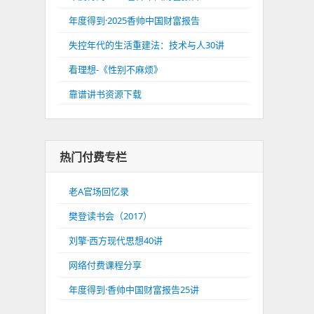
年度得到·2025香帅中国财富报告
失控年代的生活重建法：技术与人30讲
看理想-《性别不麻烦》
靠谱讲书资源下载
热门付费专栏
老A官场回忆录
樊登读书会（2017）
刘擎·西方现代思想40讲
网络付费课程分享
年度得到·香帅中国财富报告25讲