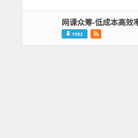
导
一
航
篇：
网课众筹-低成本高效
1582