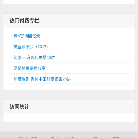
热门付费专栏
老A官场回忆录
樊登读书会（2017）
刘擎·西方现代思想40讲
网络付费课程分享
年度得到·香帅中国财富报告25讲
访问统计