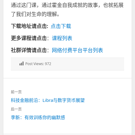
通过这门课，通过霍金自我成就的故事，也就拓展
了我们对生命的理解。
下载地址请点击:
点击下载
更多课程请点击
：
课程列表
社群详情请点击
：
网络付费平台平台列表
Post Views:
972
文
前一页
章
上
科技金融前沿：Libra与数字货币展望
导
一
航
后一页
篇：
下
李新：有效训练你的幽默感
一
篇：