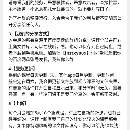
请尊重我们的服务，恶意骚扰者，恶意攻击者，直接拉黑，
永不服务，不愿意花几元钱尝试的，就不要开尊口了。
为了社群的稳健运行，入会后为了我们的利益请不要随意公
开分享给任何人。
3.【我们的分享方式】
入会后的所有资源用百度网盘的群组分享，课程全部在群右
上角文件库，可以在线听，看。也可以保存到自己网盘，或
者下载到手机电脑。加微信【
jnztxy889
】付好款以后把你
的百度网盘账号发我，我拉你入群
4【服务更新】
得到的课程每天更新1次，其他app每月更新，更新时间一
般会定在周六，我会把更新文件放到相应课程的文件夹里，
有更新的话你打开会自动显示出来，和分享时间无关。需要
强调一点，有一些冷门课不是我们分享的，会更新不及时。
5【上新】
每个月会增加5到10个新课程，有正在更新的新课，也有已
经完结的。课程上新有我们自己的计划比较火的课程都会
有，如果你特别想听的课文件库没有，你可以给我40块钱