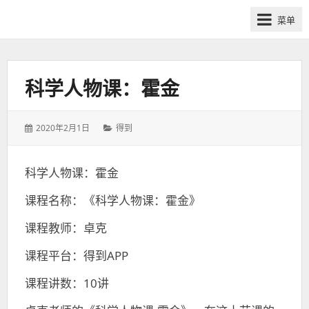
网
菜单
课
众
筹
社
科学人物课：霍金
群-
得
发
分
2020年2月1日
得到
到
表
类：
喜
于：
马
科学人物课：霍金
拉
课程名称：《科学人物课：霍金》
雅
付
课程教师：卓克
费
课
课程平台：得到APP
程
课程讲数：10讲
分
享