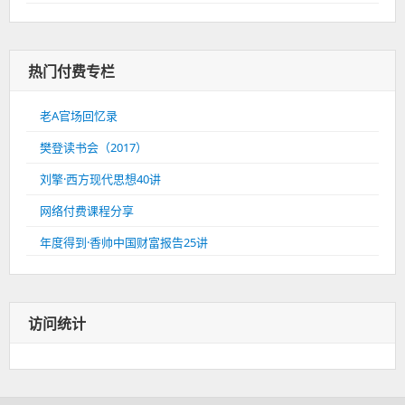
热门付费专栏
老A官场回忆录
樊登读书会（2017）
刘擎·西方现代思想40讲
网络付费课程分享
年度得到·香帅中国财富报告25讲
访问统计