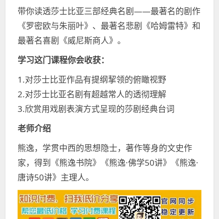
带你读透莎士比亚三部经典名剧——最著名的剧作
《罗密欧与朱丽叶》、最著名悲剧《哈姆雷特》和
最著名喜剧《威尼斯商人》。
学习这门课程你会收获：
1.对莎士比亚作品有提纲挈领的俯瞰视野
2.对莎士比亚名剧有超越常人的透彻理解
3.欣赏用戏剧表演方式呈现的莎剧经典台词
老师介绍
熊逸，学贯中西的思想隐士，著作等身的文史作
家，得到《熊逸书院》《熊逸·佛学50讲》《熊逸·
唐诗50讲》主理人。