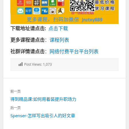
下载地址请点击:
点击下载
更多课程请点击
：
课程列表
社群详情请点击
：
网络付费平台平台列表
Post Views:
1,073
文
前一页
章
上
得到精品课:如何用着装提升职场力
导
一
航
后一页
篇：
下
Spenser-怎样写出吸引人的好文章
一
篇：