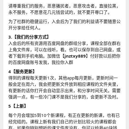
请尊重我们的服务，恶意骚扰者，恶意攻击者，直接拉黑，
永不服务，不愿意花几元钱尝试的，就不要开尊口了。
为了社群的稳健运行，入会后为了我们的利益请不要随意公
开分享给任何人。
3.【我们的分享方式】
入会后的所有资源用百度网盘的群组分享，课程全部在群右
上角文件库，可以在线听，看。也可以保存到自己网盘，或
者下载到手机电脑。加微信【
jnztxy889
】付好款以后把你
的百度网盘账号发我，我拉你入群
4【服务更新】
得到的课程每天更新1次，其他app每月更新，更新时间一
般会定在周六，我会把更新文件放到相应课程的文件夹里，
有更新的话你打开会自动显示出来，和分享时间无关。需要
强调一点，有一些冷门课不是我们分享的，会更新不及时。
5【上新】
每个月会增加5到10个新课程，有正在更新的新课，也有已
经完结的。课程上新有我们自己的计划比较火的课程都会
有，如果你特别想听的课文件库没有，你可以给我40块钱