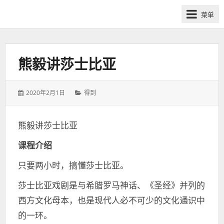
网
菜单
课
众
筹
社
熊毅讲莎士比亚
群-
得
发
分
2020年2月1日
得到
到
表
类：
喜
于：
马
熊毅讲莎士比亚
拉
课程介绍
雅
付
只要两小时，搞懂莎士比亚。
费
课
莎士比亚戏剧是与希腊罗马神话、《圣经》并列的
程
西方文化母本，也是现代人必不可少的文化通识中
分
的一环。
享