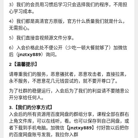
3）我们的会员用习惯后学习只会选择我们的程序，不用担
心学习成本。
4）我们都是高清官方原版，官方什么质量我们就是什么，
无需担心。
5）我们直接音视频源文件分享。
6）入会价格此处不便公开（少吃一顿大餐就够了）加微信
后（
jnztxy889
）询问。
2【温馨提示】
请尊重我们的服务，恶意骚扰者，恶意攻击者，直接拉黑，
永不服务，不愿意花几元钱尝试的，就不要开尊口了。
为了社群的稳健运行，入会后为了我们的利益请不要随意公
开分享给任何人。
3.【我们的分享方式】
入会后的所有资源用百度网盘的群组分享，课程全部在群右
上角文件库，可以在线听，看。也可以保存到自己网盘，或
者下载到手机电脑。加微信【
jnztxy889
】付好款以后把你
的百度网盘账号发我，我拉你入群