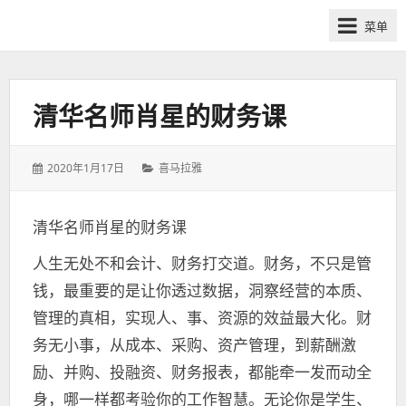
网
菜单
课
众
筹
社
清华名师肖星的财务课
群-
得
发
分
2020年1月17日
喜马拉雅
到
表
类：
喜
于：
马
清华名师肖星的财务课
拉
人生无处不和会计、财务打交道。财务，不只是管
雅
付
钱，最重要的是让你透过数据，洞察经营的本质、
费
管理的真相，实现人、事、资源的效益最大化。财
课
务无小事，从成本、采购、资产管理，到薪酬激
程
励、并购、投融资、财务报表，都能牵一发而动全
分
身，哪一样都考验你的工作智慧。无论你是学生、
享