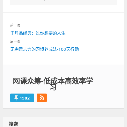
文
前一页
章
上
于丹品经典：过你想要的人生
导
一
航
后一页
篇：
下
无需意志力的习惯养成法-100天行动
一
篇：
网课众筹-低成本高效率学
习
1582
搜索