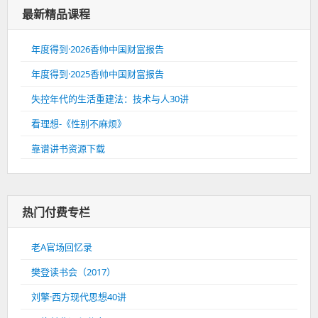
最新精品课程
年度得到·2026香帅中国财富报告
年度得到·2025香帅中国财富报告
失控年代的生活重建法：技术与人30讲
看理想-《性别不麻烦》
靠谱讲书资源下载
热门付费专栏
老A官场回忆录
樊登读书会（2017）
刘擎·西方现代思想40讲