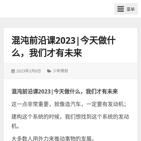
网
菜单
课
众
筹
社
混沌前沿课2023|今天做什
群-
么，我们才有未来
得
到
喜
发
分
2023年2月6日
少年得到
马
表
类：
于：
拉
混沌前沿课2023|今天做什么，我们才有未来
雅
付
这一点非常重要，就像造汽车，一定要有发动机；
费
课
建构这个系统的时候，我们想找到这个系统的发动
程
机。
分
大多数人用外力来推动事物的发展。
享