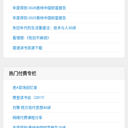
年度得到·2026香帅中国财富报告
年度得到·2025香帅中国财富报告
失控年代的生活重建法：技术与人30讲
看理想-《性别不麻烦》
靠谱讲书资源下载
热门付费专栏
老A官场回忆录
樊登读书会（2017）
刘擎·西方现代思想40讲
网络付费课程分享
年度得到·香帅中国财富报告25讲