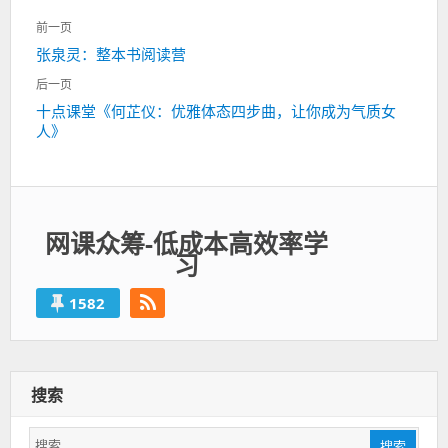
文
前一页
章
上
张泉灵：整本书阅读营
导
一
航
后一页
篇：
下
十点课堂《何芷仪：优雅体态四步曲，让你成为气质女
人》
一
篇：
网课众筹-低成本高效率学
习
1582
搜索
搜
搜索