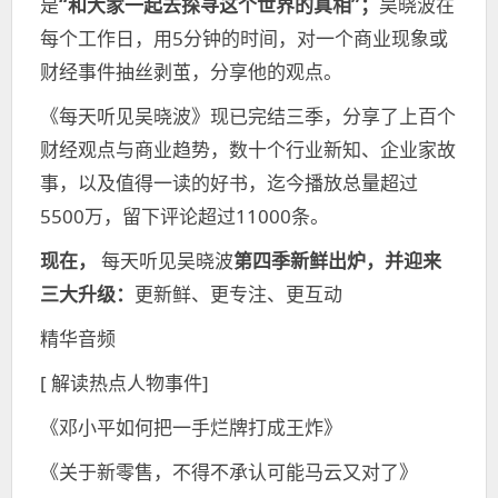
是
“和大家一起去探寻这个世界的真相”；
吴晓波在
每个工作日，用5分钟的时间，对一个商业现象或
财经事件抽丝剥茧，分享他的观点。
《每天听见吴晓波》现已完结三季，分享了上百个
财经观点与商业趋势，数十个行业新知、企业家故
事，以及值得一读的好书，迄今播放总量超过
5500万，留下评论超过11000条。
现在，
每天听见吴晓波
第四季新鲜出炉，并迎来
三大升级：
更新鲜、更专注、更互动
精华音频
[ 解读热点人物事件]
《邓小平如何把一手烂牌打成王炸》
《关于新零售，不得不承认可能马云又对了》