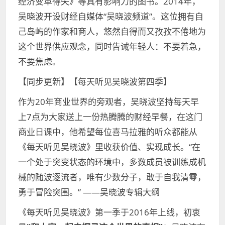
经济变革得失》等具有影响力的图书。2014年，
吴晓波开设财经自媒体“吴晓波频道”。这位拥有自
己岛屿的作家和商人，悠然自得而又孜孜不倦地为
这个世界供应观念，同时告诫年轻人：不要着急，
不要焦虑。
【同步更新】【每天听见吴晓波第四季】
作为20年商业世界的旁观者，吴晓波坚持每天早
上7点为大家送上一份热腾腾的财经早餐，在这门
商业日课中，他希望每位喜马拉雅的听众都能从
《每天听见吴晓波》里收获价值、实现成长。“在
一个处于突变状态的环境中，多数成员被训练成机
械的随波逐流者，唯有少数分子，敢于自我清零，
勇于冒险突围。” ——吴晓波专辑大纲
《每天听见吴晓波》第一季于2016年上线，初衷