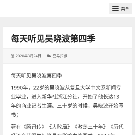
网
菜单
课
众
筹
社
每天听见吴晓波第四季
群-
得
发
分
2020年3月24日
喜马拉雅
到
表
类：
喜
于：
马
每天听见吴晓波第四季
拉
1990年，22岁的吴晓波从复旦大学中文系新闻专
雅
付
业毕业，进入新华社浙江分社，开始了他长达13
费
年的商业记者生涯。三十岁的时候，吴晓波开始写
课
书；
程
分
著有《腾讯传》《大败局》《激荡三十年》《历代
享