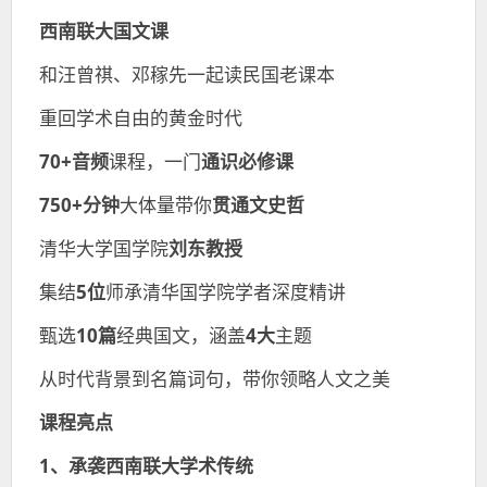
西南联大国文课
和汪曾祺、邓稼先一起读民国老课本
重回学术自由的黄金时代
70+音频
课程，一门
通识必修课
750+分钟
大体量带你
贯通文史哲
清华大学国学院
刘东教授
集结
5位
师承清华国学院学者深度精讲
甄选
10篇
经典国文，涵盖
4大
主题
从时代背景到名篇词句，带你领略人文之美
课程亮点
1、承袭西南联大学术传统