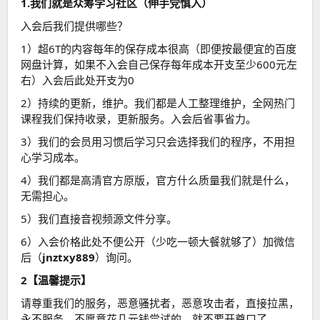
1.我们就是众筹学习社区（伸手党慎入）
入会后我们提供哪些？
1）超6T的内容每年的保存成本很高（即便按最便宜的百度
网盘计算，如果不入会自己保存每年成本开支至少600元左
右）入会后此处开支为0
2）持续的更新，维护。我们都是人工整理维护，全网热门
课程我们保持收录，更新服务。入会后省事省力。
3）我们的会员用习惯后学习只会选择我们的程序，不用担
心学习成本。
4）我们都是高清官方原版，官方什么质量我们就是什么，
无需担心。
5）我们直接音视频源文件分享。
6）入会价格此处不便公开（少吃一顿大餐就够了）加微信
后（
jnztxy889
）询问。
2【温馨提示】
请尊重我们的服务，恶意骚扰者，恶意攻击者，直接拉黑，
永不服务，不愿意花几元钱尝试的，就不要开尊口了。