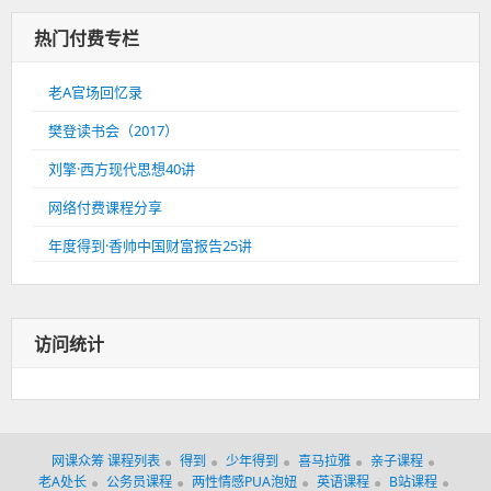
热门付费专栏
老A官场回忆录
樊登读书会（2017）
刘擎·西方现代思想40讲
网络付费课程分享
年度得到·香帅中国财富报告25讲
访问统计
网课众筹 课程列表
得到
少年得到
喜马拉雅
亲子课程
老A处长
公务员课程
两性情感PUA泡妞
英语课程
B站课程