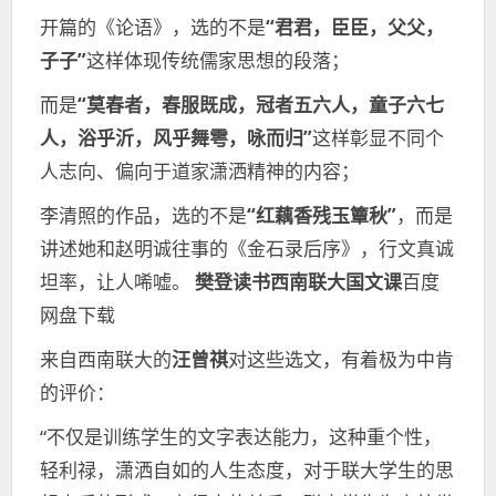
开篇的《论语》，选的不是
“君君，臣臣，父父，
子子”
这样体现传统儒家思想的段落；
而是
“莫春者，春服既成，冠者五六人，童子六七
人，浴乎沂，风乎舞雩，咏而归”
这样彰显不同个
人志向、偏向于道家潇洒精神的内容；
李清照的作品，选的不是
“红藕香残玉簟秋”
，而是
讲述她和赵明诚往事的《金石录后序》，行文真诚
坦率，让人唏嘘。
樊登读书西南联大国文课
百度
网盘下载
来自西南联大的
汪曾祺
对这些选文，有着极为中肯
的评价：
“不仅是训练学生的文字表达能力，这种重个性，
轻利禄，潇洒自如的人生态度，对于联大学生的思