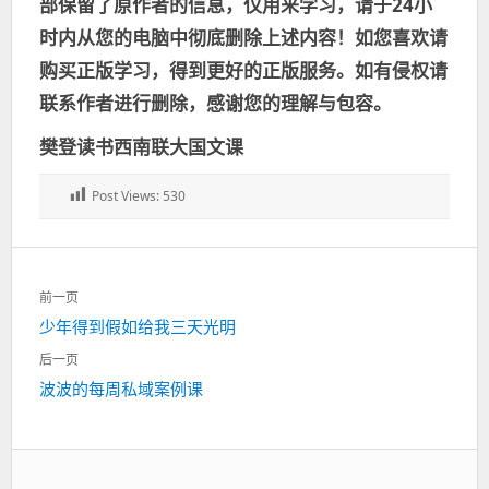
部保留了原作者的信息，仅用来学习，请于24小
时内从您的电脑中彻底删除上述内容！如您喜欢请
购买正版学习，得到更好的正版服务。如有侵权请
联系作者进行删除，感谢您的理解与包容。
樊登读书西南联大国文课
Post Views:
530
文
前一页
章
上
少年得到假如给我三天光明
导
一
航
后一页
篇：
下
波波的每周私域案例课
一
篇：