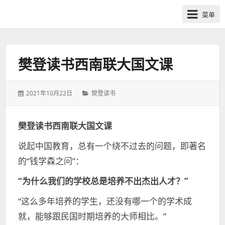
网
菜单
课
众
筹
社
樊登读书西南联大国文课
群-
得
发
分
2021年10月22日
樊登读书
到
表
类：
喜
于：
马
樊登读书西南联大国文课
拉
说起中国教育，总有一个绕不过去的问题，即著名
雅
付
的“钱学森之问”：
费
“为什么我们的学校总是培养不出杰出人才？”
课
程
“这么多年培养的学生，还没有哪一个的学术成
分
就，能够跟民国时期培养的大师相比。”
享