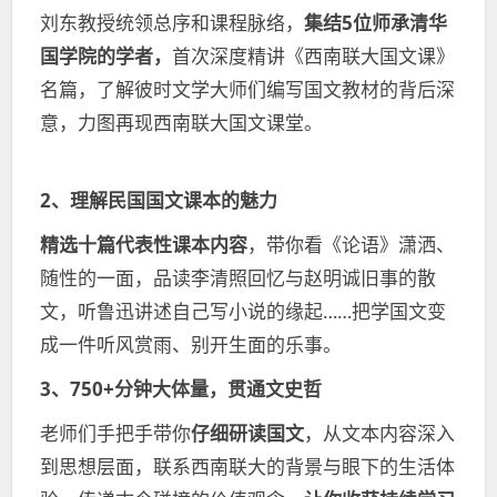
刘东教授统领总序和课程脉络，
集结5位师承清华
国学院的学者，
首次深度精讲《西南联大国文课》
名篇，了解彼时文学大师们编写国文教材的背后深
意，力图再现西南联大国文课堂。
2、理解民国国文课本的魅力
精选十篇代表性课本内容
，带你看《论语》潇洒、
随性的一面，品读李清照回忆与赵明诚旧事的散
文，听鲁迅讲述自己写小说的缘起……把学国文变
成一件听风赏雨、别开生面的乐事。
3、750+分钟大体量，贯通文史哲
老师们手把手带你
仔细研读国文
，从文本内容深入
到思想层面，联系西南联大的背景与眼下的生活体