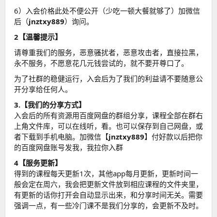
6）入会价格此处不便公开（少吃一顿大餐就够了）加微信
后（
jnztxy889
）询问。
2【温馨提示】
请尊重我们的服务，恶意骚扰者，恶意攻击者，直接拉黑，
永不服务，不愿意花几元钱尝试的，就不要开尊口了。
为了社群的稳健运行，入会后为了我们的利益请不要随意公
开分享给任何人。
3.【我们的分享方式】
入会后的所有资源用百度网盘的群组分享，课程全部在群右
上角文件库，可以在线听，看。也可以保存到自己网盘，或
者下载到手机电脑。加微信【
jnztxy889
】付好款以后把你
的百度网盘账号发我，我拉你入群
4【服务更新】
得到的课程每天更新1次，其他app每月更新，更新时间一
般会定在周六，我会把更新文件放到相应课程的文件夹里，
有更新的话你打开会自动显示出来，和分享时间无关。需要
强调一点，有一些冷门课不是我们分享的，会更新不及时。