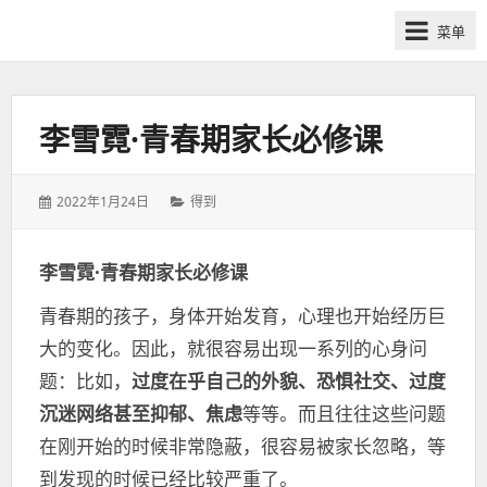
网
菜单
课
众
筹
社
李雪霓·青春期家长必修课
群-
得
发
分
2022年1月24日
得到
到
表
类：
喜
于：
马
李雪霓·青春期家长必修课
拉
青春期的孩子，身体开始发育，心理也开始经历巨
雅
付
大的变化。因此，就很容易出现一系列的心身问
费
题：比如，
过度在乎自己的外貌、恐惧社交、过度
课
沉迷网络甚至抑郁、焦虑
等等。而且往往这些问题
程
在刚开始的时候非常隐蔽，很容易被家长忽略，等
分
到发现的时候已经比较严重了。
享