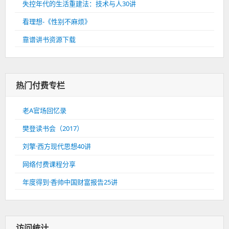
失控年代的生活重建法：技术与人30讲
看理想-《性别不麻烦》
靠谱讲书资源下载
热门付费专栏
老A官场回忆录
樊登读书会（2017）
刘擎·西方现代思想40讲
网络付费课程分享
年度得到·香帅中国财富报告25讲
访问统计