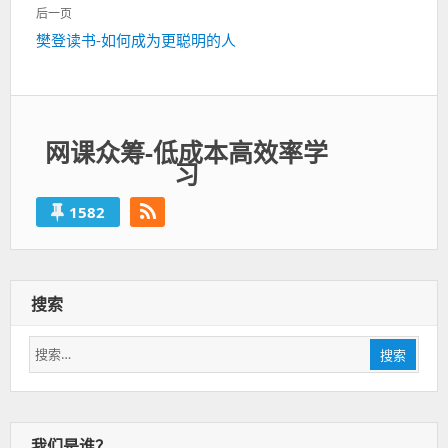
一
航
后一页
篇：
下
樊登读书-如何成为更聪明的人
一
篇：
网课众筹-低成本高效率学
习
1582
搜索
搜
搜索
索：
我们是谁？