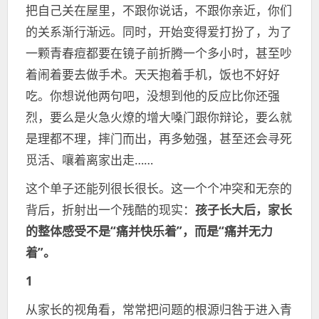
把自己关在屋里，不跟你说话，不跟你亲近，你们
的关系渐行渐远。同时，开始变得爱打扮了，为了
一颗青春痘都要在镜子前折腾一个多小时，甚至吵
着闹着要去做手术。天天抱着手机，饭也不好好
吃。你想说他两句吧，没想到他的反应比你还强
烈，要么是火急火燎的增大嗓门跟你辩论，要么就
是理都不理，摔门而出，再多勉强，甚至还会寻死
觅活、嚷着离家出走……
这个单子还能列很长很长。这一个个冲突和无奈的
背后，折射出一个残酷的现实：
孩子长大后，家长
的整体感受不是“痛并快乐着”，而是“痛并无力
着”。
1
从家长的视角看，常常把问题的根源归咎于进入青