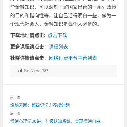
些金融知识，可以深刻了解国家出台的一系列政策
的目的和指向性等，让自己活得明白一些，做为一
个现代社会人，金融知识是每个人必备的。
下载地址请点击:
点击下载
更多课程请点击
：
课程列表
社群详情请点击
：
网络付费平台平台列表
Post Views:
787
文
前一页
章
上
烧脑天团：超级记忆力养成计划
导
一
航
后一页
篇：
下
情绪心理学30讲：升级认知系统，实现情绪自由