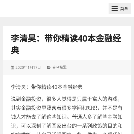
网
菜单
课
众
筹
社
李清昊：带你精读40本金融经
群-
典
得
到
喜
发
分
2020年1月17日
喜马拉雅
马
表
类：
于：
拉
李清昊：带你精读40本金融经典
雅
付
说到金融投资，很多人觉得是只属于富人的游戏，
费
其实金融投资里蕴含着很多学问和知识，并不是有
课
钱人才能去了解这些知识。普通人多了解些金融知
程
分
识，可以深刻了解国家出台的一系列政策的目的和
享