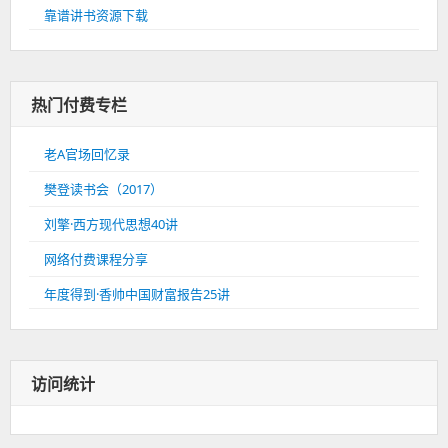
靠谱讲书资源下载
热门付费专栏
老A官场回忆录
樊登读书会（2017）
刘擎·西方现代思想40讲
网络付费课程分享
年度得到·香帅中国财富报告25讲
访问统计