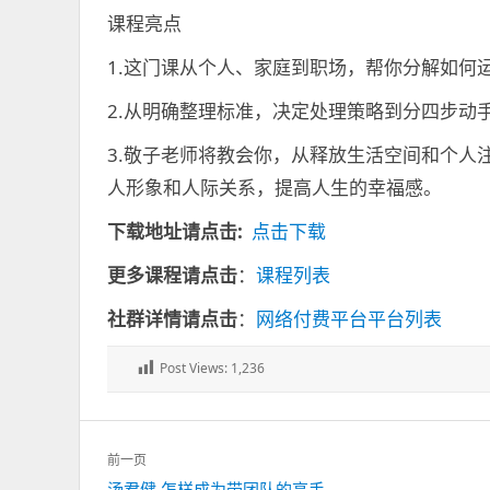
课程亮点
1.这门课从个人、家庭到职场，帮你分解如何
2.从明确整理标准，决定处理策略到分四步动
3.敬子老师将教会你，从释放生活空间和个人
人形象和人际关系，提高人生的幸福感。
下载地址请点击:
点击下载
更多课程请点击
：
课程列表
社群详情请点击
：
网络付费平台平台列表
Post Views:
1,236
文
前一页
章
上
汤君健.怎样成为带团队的高手