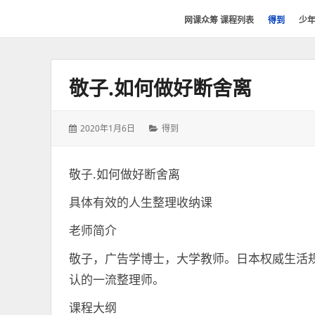
网
网课众筹 课程列表
得到
少
课
众
筹
敬子.如何做好断舍离
社
群-
得
发
分
2020年1月6日
得到
到
表
类：
喜
于：
马
敬子.如何做好断舍离
拉
具体有效的人生整理收纳课
雅
付
老师简介
费
敬子，广告学博士，大学教师。日本权威生活规
课
程
认的一流整理师。
分
课程大纲
享