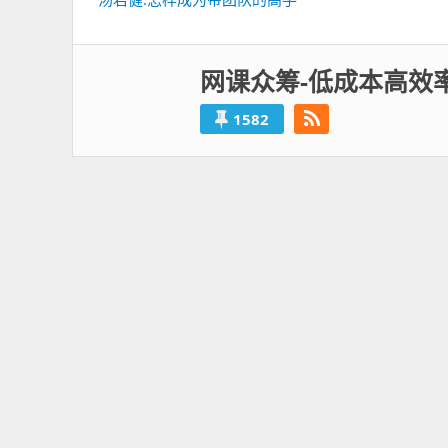
导
一
航
篇：
网课众筹-低成本高效
1582