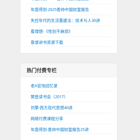
年度得到·2025香帅中国财富报告
失控年代的生活重建法：技术与人30讲
看理想-《性别不麻烦》
靠谱讲书资源下载
热门付费专栏
老A官场回忆录
樊登读书会（2017）
刘擎·西方现代思想40讲
网络付费课程分享
年度得到·香帅中国财富报告25讲