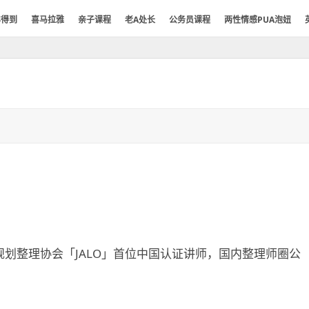
年得到
喜马拉雅
亲子课程
老A处长
公务员课程
两性情感PUA泡妞
划整理协会「JALO」首位中国认证讲师，国内整理师圈公