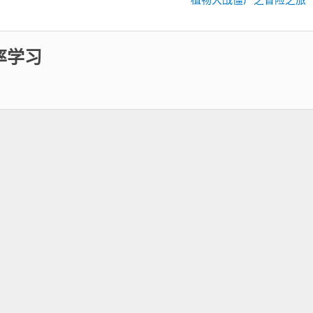
一
篇：
率学习