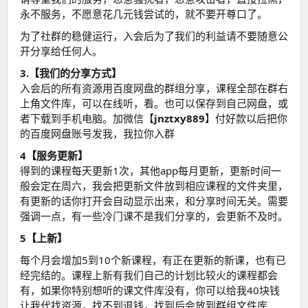
永不服务，不愿意花几元钱尝试的，就不要开尊口了。
为了社群的稳健运行，入会后为了我们的利益请不要随意公
开分享给任何人。
3.【我们的分享方式】
入会后的所有资源用百度网盘的群组分享，课程全部在群右
上角文件库，可以在线听，看。也可以保存到自己网盘，或
者下载到手机电脑。加微信【
jnztxy889
】付好款以后把你
的百度网盘账号发我，我拉你入群
4【服务更新】
得到的课程每天更新1次，其他app每月更新，更新时间一
般会定在周六，我会把更新文件放到相应课程的文件夹里，
有更新的话你打开会自动显示出来，和分享时间无关。需要
强调一点，有一些冷门课不是我们分享的，会更新不及时。
5【上新】
每个月会增加5到10个新课程，有正在更新的新课，也有已
经完结的。课程上新有我们自己的计划比较火的课程都会
有，如果你特别想听的课文件库没有，你可以给我40块钱
让我代找资源，找不到退钱，找到后会放到群组文件库