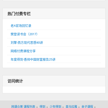
热门付费专栏
老A官场回忆录
樊登读书会（2017）
刘擎·西方现代思想40讲
网络付费课程分享
年度得到·香帅中国财富报告25讲
访问统计
网课众筹 课程列表
得到
少年得到
喜马拉雅
亲子课程