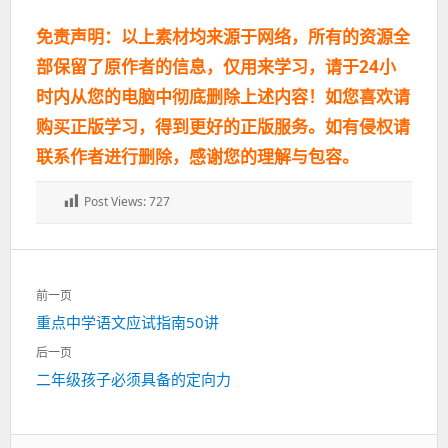
免责声明：以上素材均来源于网络，所有的资源全
部保留了原作者的信息，仅用来学习，请于24小
时内从您的电脑中彻底删除上述内容！如您喜欢请
购买正版学习，得到更好的正版服务。如有侵权请
联系作者进行删除，感谢您的理解与包容。
Post Views:
727
文
前一页
章
上
重点中学语文应试指南50讲
导
一
航
后一页
篇：
下
二年级孩子必须具备的定向力
一
篇：