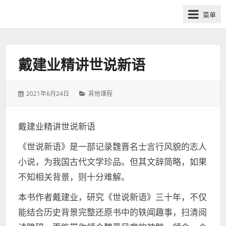
网
菜单
课
众
筹
社
戴建业精讲世说新语
群-
得
发
分
2021年6月24日
其他课程
到
表
类：
喜
于：
马
戴建业精讲世说新语
拉
《世说新语》是一部记录魏晋名士言行风貌的志人
雅
付
小说，为我国古代文学珍品。但其文辞简略，如果
费
不知相关背景，则十分难解。
课
本书作者戴建业，研究《世说新语》三十年，不仅
程
分
能结合历史背景完整还原书中的轶闻趣事，扫清阅
享