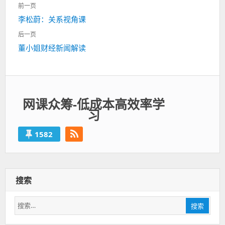
文
前一页
章
上
李松蔚：关系视角课
导
一
航
后一页
篇：
下
董小姐财经新闻解读
一
篇：
网课众筹-低成本高效率学
习
1582
搜索
搜
搜索
索：