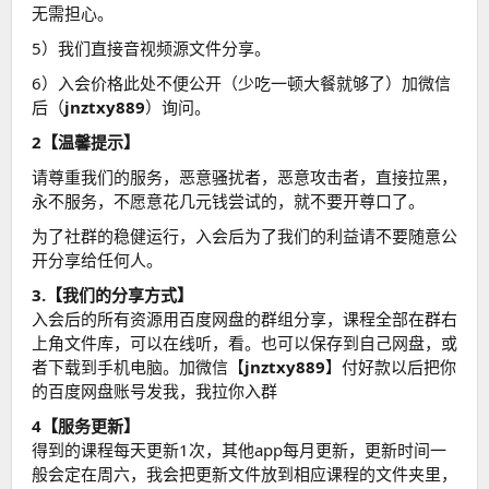
无需担心。
5）我们直接音视频源文件分享。
6）入会价格此处不便公开（少吃一顿大餐就够了）加微信
后（
jnztxy889
）询问。
2【温馨提示】
请尊重我们的服务，恶意骚扰者，恶意攻击者，直接拉黑，
永不服务，不愿意花几元钱尝试的，就不要开尊口了。
为了社群的稳健运行，入会后为了我们的利益请不要随意公
开分享给任何人。
3.【我们的分享方式】
入会后的所有资源用百度网盘的群组分享，课程全部在群右
上角文件库，可以在线听，看。也可以保存到自己网盘，或
者下载到手机电脑。加微信【
jnztxy889
】付好款以后把你
的百度网盘账号发我，我拉你入群
4【服务更新】
得到的课程每天更新1次，其他app每月更新，更新时间一
般会定在周六，我会把更新文件放到相应课程的文件夹里，