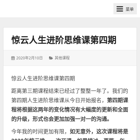
网
菜单
课
众
筹
社
惊云人生进阶思维课第四期
群-
得
发
分
2020年2月10日
其他课程
到
表
类：
喜
于：
马
惊云人生进阶思维课第四期
拉
距离第三期课程结束已经过了整整一年了。我们的
雅
付
第四期人生进阶思维课从今日开始报名，
第四期课
费
程将根据这两年的变化情况有大幅度的更新和全面
课
的升级，形式也会更加加强一对一的沟通。
程
分
今年我的时间更加有限，
如无意外，这次课程将是
享