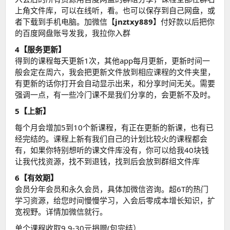
上角文件库，可以在线听，看。也可以保存到自己网盘，或
者下载到手机电脑。加微信【
jnztxy889
】付好款以后把你
的百度网盘账号发我，我拉你入群
4【服务更新】
得到的课程每天更新1次，其他app每月更新，更新时间一
般会定在周六，我会把更新文件放到相应课程的文件夹里，
有更新的话你打开会自动显示出来，和分享时间无关。需要
强调一点，有一些冷门课不是我们分享的，会更新不及时。
5【上新】
每个月会增加5到10个新课程，有正在更新的新课，也有已
经完结的。课程上新有我们自己的计划比较火的课程都会
有，如果你特别想听的课文件库没有，你可以给我40块钱
让我代找资源，找不到退钱，找到后会放到群组文件库
6【有效期】
会员分年会员和永久会员，具体加微信咨询。超6T的热门
学习资源，给您时间慢慢学习，入会后零成本增长知识，扩
宽视野。详情加微信就行。
单个课程收取9.9-30元捐赠(包完结）