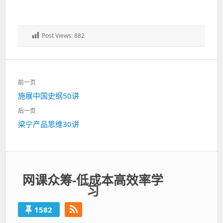
Post Views:
882
文
前一页
章
上
施展中国史纲50讲
导
一
航
后一页
篇：
下
梁宁产品思维30讲
一
篇：
网课众筹-低成本高效率学
习
1582