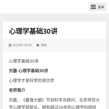
网
菜单
课
众
筹
社
心理学基础30讲
群-
得
发
分
2020年1月3日
得到
到
表
类：
喜
于：
马
心理学基础30讲
拉
刘嘉·心理学基础30讲
雅
付
心理学才是科学的成功学
费
课
老师简介
程
刘嘉，《最强大脑》节目科学总顾问，北京师范大
分
学心理学部部长，拥有超过20年的心理学科研经
享