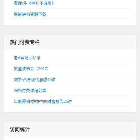
看理想-《性别不麻烦》
靠谱讲书资源下载
热门付费专栏
老A官场回忆录
樊登读书会（2017）
刘擎·西方现代思想40讲
网络付费课程分享
年度得到·香帅中国财富报告25讲
访问统计