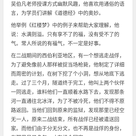
吴伯凡老师授课方式幽默风趣，他喜欢用通俗的语
言，为学员们讲解《道德经》中的奥妙。
他举例《红楼梦》中的例子来帮助大家理解，他
说：水满则溢。只有享不了的福，没有受不了的
气。常人所说的有福气，不一定是好事。
在二战期间的西伯利亚地区，有一个想逃走战俘，
为了避免像前人那样被捉当场枪毙，他制定了详细
而周密的计划，在树下挖了个小洞，想从地底下逃
走。过了三个月，隧道终于完工，他叫上两个伙伴
一同逃走，谁料他们一直顺着水路下去，发现那条
河一直通往北冰洋，为了不被冷死，他们不得不原
路返回。当他们回到原来的监狱，发现那里已经空
无一人，原来二战结束，所有战俘已经被遣送回
家。而他们由于分无分文，也不再是战俘的身份，