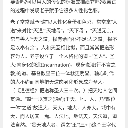
要素吗?可以用人的传记的标准去描绘它吗?我尝试
的过程中发现老子赋予它很多人性化色彩。
老子常常赋予“道”以人性化身份和色彩，常常拿“人
道”来对比“天道”“天地母”，“天下母”，“天道无亲，
常与善人”“天之道，损有余而补不足;人之道，损不
足以奉有余”。人和天互相比拟，而且常常把道形
容为人。老子设立了一个人格化的道 –“圣人”。圣
人:肉身化的道(Incarnation)，现身说法(行不言之
教)的道。基督教里三位一体就更明显。轴心时代
的人不约而同地把天道肉身化形象成为圣人。
（《道德经》把道称圣人三十次。）把天地人之间
贯通。“道”一以贯之(通约)于天、地、人，乃“四位
一体”之道“故道大，天大，地大，人亦大。域中有
大，而人居其一焉。人法地，地法天，天法道，道
法自然。”贯天地人者，谓之“王”(三+|)这个王字代