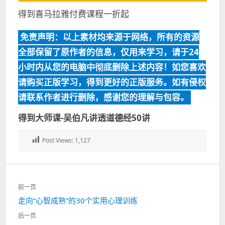
得到喜马拉雅付费课程一折起
免责声明：以上素材均来源于网络，所有的资源
全部保留了原作者的信息，仅用来学习，请于24
小时内从您的电脑中彻底删除上述内容！如您喜欢
请购买正版学习，得到更好的正版服务。如有侵权
请联系作者进行删除，感谢您的理解与包容。
得到大师课-吴伯凡讲透道德经50讲
Post Views:
1,127
文
前一页
章
上
走向“心智成熟”的30个实用心理训练
导
一
航
后一页
篇：