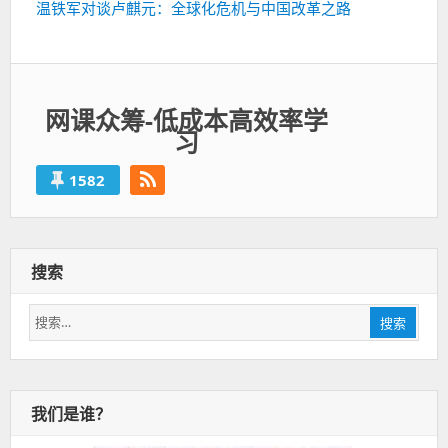
下
温铁军对谈卢麒元：全球化危机与中国改革之路
一
篇：
网课众筹-低成本高效率学
习
1582
搜索
搜
搜索
索：
我们是谁？