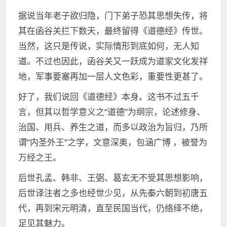
据说当年老子欲归隐，门下弟子恐其思想失传，将
其在函谷关拦下数天，最终留得《道德经》传世。
当然，这只是传说，实际情形到底如何，无人知
道。不过也因此，函谷关又一跃成为道家文化发祥
地，军事要塞再加一层人文色彩，重要性更甚了。
好了，我们说回《道德经》本身。这书不过五千
言，但其以哲学意义之“道德”为纲宗，论述修身、
治国、用兵、养生之道，而多以政治为旨归，乃所
谓“内圣外王”之学，文意深奥，包涵广博 ，被誉为
万经之王。
后世孔孟、韩非、王弼、葛玄无不受其思想影响，
后世译注者之多也经世少见，从先秦六朝到初唐五
代，再到宋元明清，直至民国当代，仍络绎不绝，
足见其魅力。