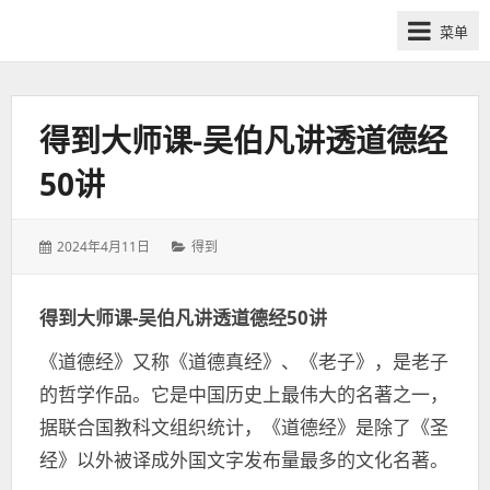
网
菜单
课
众
筹
社
得到大师课-吴伯凡讲透道德经
群-
50讲
得
到
喜
发
分
2024年4月11日
得到
马
表
类：
于：
拉
得到大师课-吴伯凡讲透道德经50讲
雅
付
《道德经》又称《道德真经》、《老子》，是老子
费
的哲学作品。它是中国历史上最伟大的名著之一，
课
据联合国教科文组织统计，《道德经》是除了《圣
程
分
经》以外被译成外国文字发布量最多的文化名著。
享