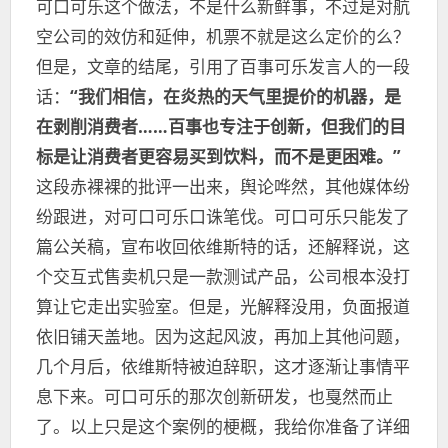
可口可乐这个做法，不是什么新鲜事，不过是对航
空公司的效仿和延伸，机票不就是这么定价的么？
但是，文章的结尾，引用了百事可乐发言人的一段
话：
“我们相信，在炎热的天气里提价的机器，是
在剥削消费者……百事也专注于创新，但我们的目
标是让消费者更容易买到饮料，而不是更困难。”
这段赤裸裸的批评一出来，舆论哗然，其他媒体纷
纷跟进，对可口可乐口诛笔伐。可口可乐只能发了
篇公关稿，宣布收回依维斯特的话，还解释说，这
个交互式售卖机只是一款测试产品，公司根本没打
算让它走出实验室。但是，光解释没用，负面报道
依旧铺天盖地。因为这起风波，再加上其他问题，
几个月后，依维斯特被迫辞职，这才逐渐让事情平
息下来。可口可乐的那次创新研发，也戛然而止
了。以上只是这个案例的梗概，我给你准备了详细