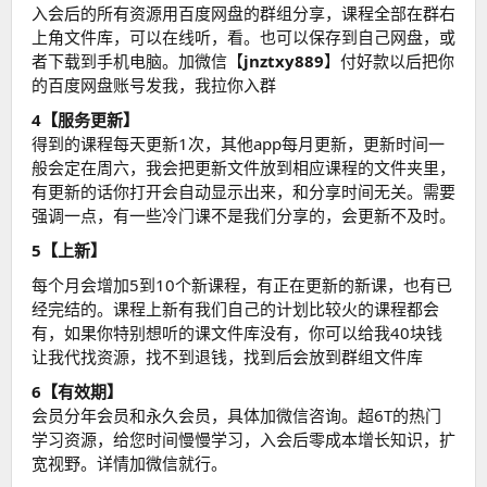
入会后的所有资源用百度网盘的群组分享，课程全部在群右
上角文件库，可以在线听，看。也可以保存到自己网盘，或
者下载到手机电脑。加微信【
jnztxy889
】付好款以后把你
的百度网盘账号发我，我拉你入群
4【服务更新】
得到的课程每天更新1次，其他app每月更新，更新时间一
般会定在周六，我会把更新文件放到相应课程的文件夹里，
有更新的话你打开会自动显示出来，和分享时间无关。需要
强调一点，有一些冷门课不是我们分享的，会更新不及时。
5【上新】
每个月会增加5到10个新课程，有正在更新的新课，也有已
经完结的。课程上新有我们自己的计划比较火的课程都会
有，如果你特别想听的课文件库没有，你可以给我40块钱
让我代找资源，找不到退钱，找到后会放到群组文件库
6【有效期】
会员分年会员和永久会员，具体加微信咨询。超6T的热门
学习资源，给您时间慢慢学习，入会后零成本增长知识，扩
宽视野。详情加微信就行。