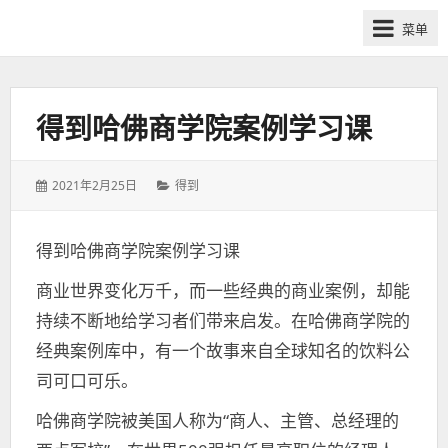
网
菜单
课
众
筹
社
得到哈佛商学院案例学习课
群-
得
发
分
2021年2月25日
得到
到
表
类：
喜
于：
马
得到哈佛商学院案例学习课
拉
商业世界变化万千，而一些经典的商业案例，却能
雅
付
持续不断地给学习者们带来启发。在哈佛商学院的
费
经典案例库中，有一个故事来自全球知名的饮料公
课
司可口可乐。
程
分
哈佛商学院被美国人称为“商人、主管、总经理的
享