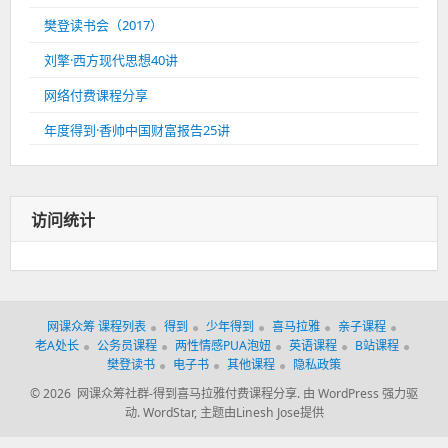
樊登读书会（2017）
刘擎·西方现代思想40讲
网络付费课程分享
年度得到·香帅中国财富报告25讲
访问统计
网课众筹 课程列表
得到
少年得到
喜马拉雅
亲子课程
老A处长
公务员课程
两性情感PUA泡妞
英语课程
B站课程
樊登读书
电子书
其他课程
隐私政策
© 2026 网课众筹社群-得到喜马拉雅付费课程分享.
由 WordPress 强力驱
动.
WordStar
,
主题由Linesh Jose提供