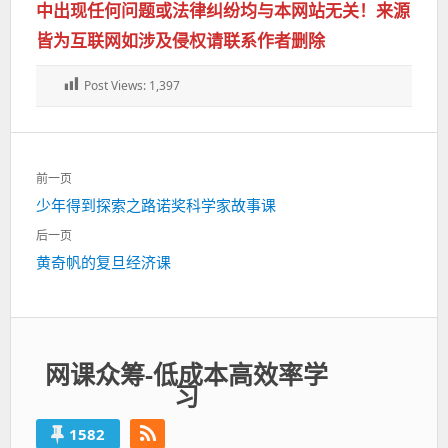
中出现任何问题或法律纠纷均与本网站无关！来源
皆为互联网如涉及侵权请联系作者删除
Post Views:
1,397
文
前一页
章
上
少年得到探索之路诺奖科学家故事课
导
一
航
后一页
篇：
下
黄奇帆的复旦经济课
一
篇：
网课众筹-低成本高效率学
习
1582