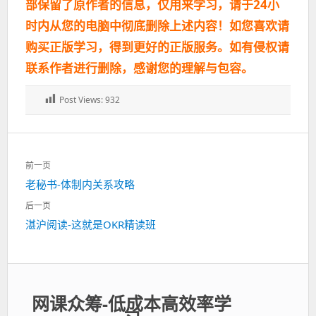
部保留了原作者的信息，仅用来学习，请于24小
时内从您的电脑中彻底删除上述内容！如您喜欢请
购买正版学习，得到更好的正版服务。如有侵权请
联系作者进行删除，感谢您的理解与包容。
Post Views:
932
文
前一页
章
上
老秘书-体制内关系攻略
导
一
航
后一页
篇：
下
湛沪阅读-这就是OKR精读班
一
篇：
网课众筹-低成本高效率学