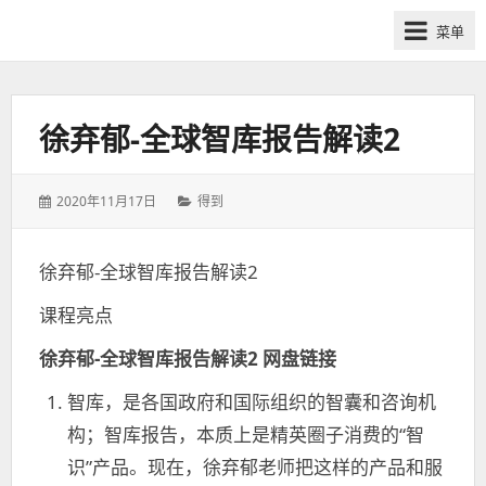
网
菜单
课
众
筹
社
徐弃郁-全球智库报告解读2
群-
得
发
分
2020年11月17日
得到
到
表
类：
喜
于：
马
徐弃郁-全球智库报告解读2
拉
课程亮点
雅
付
徐弃郁-全球智库报告解读2 网盘链接
费
课
智库，是各国政府和国际组织的智囊和咨询机
程
构；智库报告，本质上是精英圈子消费的“智
分
识”产品。现在，徐弃郁老师把这样的产品和服
享