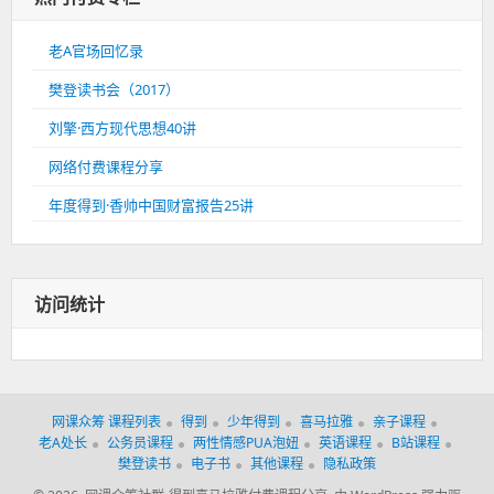
老A官场回忆录
樊登读书会（2017）
刘擎·西方现代思想40讲
网络付费课程分享
年度得到·香帅中国财富报告25讲
访问统计
网课众筹 课程列表
得到
少年得到
喜马拉雅
亲子课程
老A处长
公务员课程
两性情感PUA泡妞
英语课程
B站课程
樊登读书
电子书
其他课程
隐私政策