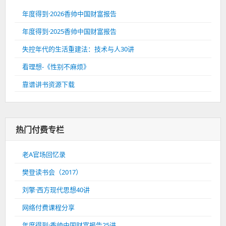
年度得到·2026香帅中国财富报告
年度得到·2025香帅中国财富报告
失控年代的生活重建法：技术与人30讲
看理想-《性别不麻烦》
靠谱讲书资源下载
热门付费专栏
老A官场回忆录
樊登读书会（2017）
刘擎·西方现代思想40讲
网络付费课程分享
年度得到·香帅中国财富报告25讲