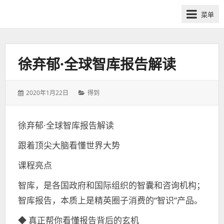
网
菜单
课
众
筹
社
徐弃郁·全球智库报告解读
群-
得
发
分
2020年1月22日
得到
到
表
类：
喜
于：
马
徐弃郁·全球智库报告解读
拉
跟着顶尖大脑看懂世界大势
雅
付
课程亮点
费
课
智库，是各国政府和国际组织的智囊和咨询机构；
程
智库报告，本质上是精英圈子消费的“智识”产品。
分
◆ 真正帮你看懂报告背后的玄机
享