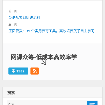
文
前一页
章
上
英语从零到听说流利
导
一
航
后一页
篇：
下
正面管教：35 个实用养育工具，高效培养孩子自主学习
一
篇：
网课众筹-低成本高效率学
习
1582
搜索
搜
搜索