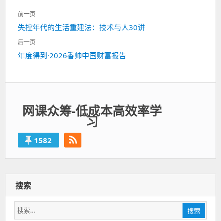
文
前一页
章
上
失控年代的生活重建法：技术与人30讲
导
一
航
后一页
篇：
下
年度得到·2026香帅中国财富报告
一
篇：
网课众筹-低成本高效率学
习
1582
搜索
搜
搜索
索：