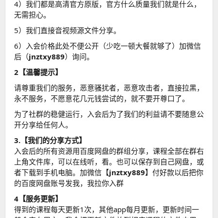
4）我们都是高清官方原版，官方什么质量我们就是什么，
无需担心。
5）我们直接音视频源文件分享。
6）入会价格此处不便公开（少吃一顿大餐就够了）加微信
后（
jnztxy889
）询问。
2【温馨提示】
请尊重我们的服务，恶意骚扰者，恶意攻击者，直接拉黑，
永不服务，不愿意花几元钱尝试的，就不要开尊口了。
为了社群的稳健运行，入会后为了我们的利益请不要随意公
开分享给任何人。
3.【我们的分享方式】
入会后的所有资源用百度网盘的群组分享，课程全部在群右
上角文件库，可以在线听，看。也可以保存到自己网盘，或
者下载到手机电脑。加微信【
jnztxy889
】付好款以后把你
的百度网盘账号发我，我拉你入群
4【服务更新】
得到的课程每天更新1次，其他app每月更新，更新时间一