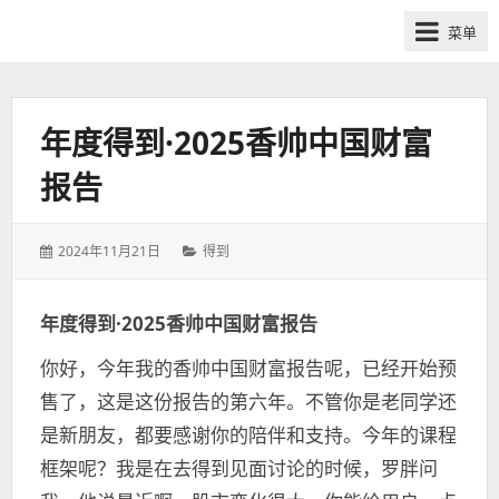
网
菜单
课
众
筹
社
年度得到·2025香帅中国财富
群-
报告
得
到
喜
发
分
2024年11月21日
得到
马
表
类：
于：
拉
年度得到·2025香帅中国财富报告
雅
付
你好，今年我的香帅中国财富报告呢，已经开始预
费
售了，这是这份报告的第六年。不管你是老同学还
课
是新朋友，都要感谢你的陪伴和支持。今年的课程
程
分
框架呢？我是在去得到见面讨论的时候，罗胖问
享