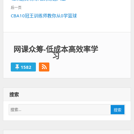
导
一
航
后一页
篇：
下
CBA10冠王训练师教你从0学篮球
一
篇：
网课众筹-低成本高效率学
习
1582
搜索
搜
搜索
索：