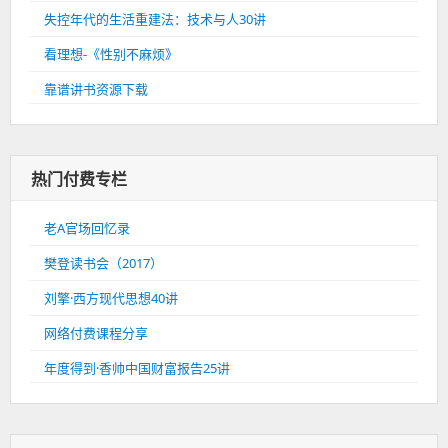
失控年代的生活重建法：技术与人30讲
看理想-《性别不麻烦》
靠谱讲书资源下载
热门付费专栏
老A官场回忆录
樊登读书会（2017）
刘擎·西方现代思想40讲
网络付费课程分享
年度得到·香帅中国财富报告25讲