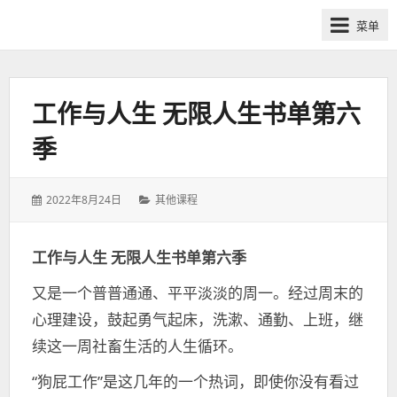
网
菜单
课
众
筹
社
工作与人生 无限人生书单第六
群-
季
得
到
喜
发
分
2022年8月24日
其他课程
马
表
类：
于：
拉
工作与人生 无限人生书单第六季
雅
付
又是一个普普通通、平平淡淡的周一。经过周末的
费
心理建设，鼓起勇气起床，洗漱、通勤、上班，继
课
续这一周社畜生活的人生循环。
程
分
“狗屁工作”是这几年的一个热词，即使你没有看过
享