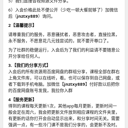
5）我们直接音视频源文件分享。
6）入会价格此处不便公开（少吃一顿大餐就够了）加微信
后（
jnztxy889
）询问。
2【温馨提示】
请尊重我们的服务，恶意骚扰者，恶意攻击者，直接拉黑，
永不服务，不愿意花几元钱尝试的，就不要开尊口了。
为了社群的稳健运行，入会后为了我们的利益请不要随意公
开分享给任何人。
3.【我们的分享方式】
入会后的所有资源用百度网盘的群组分享，课程全部在群右
上角文件库，可以在线听，看。也可以保存到自己网盘，或
者下载到手机电脑。加微信【
jnztxy889
】付好款以后把你
的百度网盘账号发我，我拉你入群
4【服务更新】
得到的课程每天更新1次，其他app每月更新，更新时间一
般会定在周六，我会把更新文件放到相应课程的文件夹里，
有更新的话你打开会自动显示出来，和分享时间无关。需要
强调一点，有一些冷门课不是我们分享的，会更新不及时。