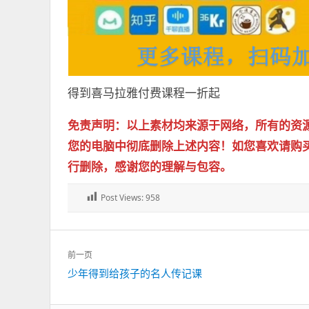
得到喜马拉雅付费课程一折起
免责声明：以上素材均来源于网络，所有的资
您的电脑中彻底删除上述内容！如您喜欢请购
行删除，感谢您的理解与包容。
Post Views:
958
文
前一页
章
上
少年得到给孩子的名人传记课
导
一
航
篇：