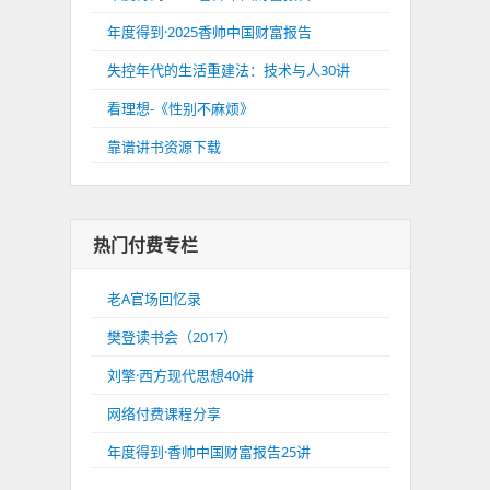
年度得到·2025香帅中国财富报告
失控年代的生活重建法：技术与人30讲
看理想-《性别不麻烦》
靠谱讲书资源下载
热门付费专栏
老A官场回忆录
樊登读书会（2017）
刘擎·西方现代思想40讲
网络付费课程分享
年度得到·香帅中国财富报告25讲