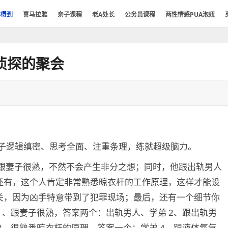
年得到
喜马拉雅
亲子课程
老A处长
公务员课程
两性情感PUA泡妞
侦探的聚会
孩子逻辑缜密、思考全面、注重条理，练就超级脑力。
人跟妻子很熟，不然不会产生非分之想；同时，他跟出轨男人
还有，这个人肯定非常熟悉晾衣杆的工作原理，这样才能设
关，因为凶手特意带到了犯罪现场；最后，还有一个细节你
1、跟妻子很熟，答案两个：出轨男人、学弟 2、跟出轨男
3、很熟悉晾衣杆的原理，答案一个：学弟 4、跟液体氮气