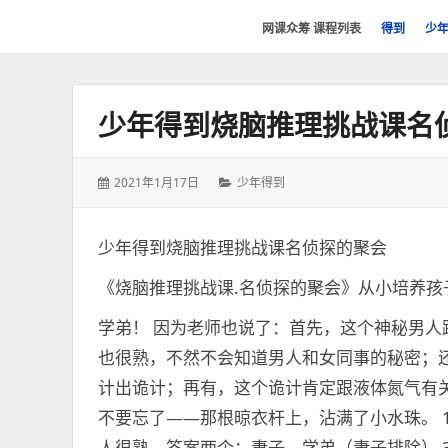
网
网课众筹 课程列表
得到
少
课
众
筹
少年得到烧脑推理挑战课名
社
群-
得
发
分
2021年1月17日
少年得到
到
表
类：
喜
于：
马
少年得到烧脑推理挑战课名侦探的聚会
拉
《烧脑推理挑战课.名侦探的聚会》从小培养
雅
付
学弟！ 因为老师也说了：首先，这个神秘男
费
也很熟，不然不会知道男人和女同事的秘密；
课
计出诡计；再有，这个诡计肯定跟液体氮气有
程
不要忘了——那根晾衣杆上，沾满了小水珠。 
分
享
人很熟，答案两个：妻子、学弟（妻子排除） 