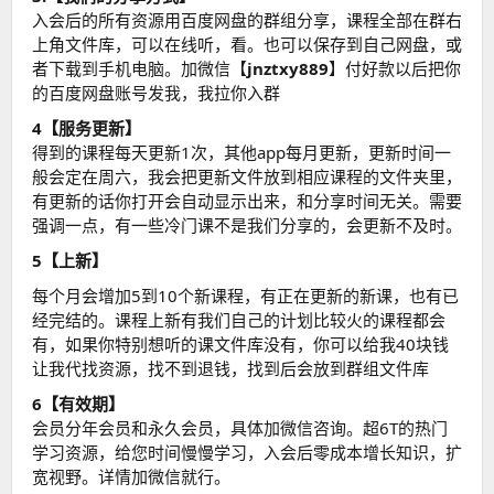
入会后的所有资源用百度网盘的群组分享，课程全部在群右
上角文件库，可以在线听，看。也可以保存到自己网盘，或
者下载到手机电脑。加微信【
jnztxy889
】付好款以后把你
的百度网盘账号发我，我拉你入群
4【服务更新】
得到的课程每天更新1次，其他app每月更新，更新时间一
般会定在周六，我会把更新文件放到相应课程的文件夹里，
有更新的话你打开会自动显示出来，和分享时间无关。需要
强调一点，有一些冷门课不是我们分享的，会更新不及时。
5【上新】
每个月会增加5到10个新课程，有正在更新的新课，也有已
经完结的。课程上新有我们自己的计划比较火的课程都会
有，如果你特别想听的课文件库没有，你可以给我40块钱
让我代找资源，找不到退钱，找到后会放到群组文件库
6【有效期】
会员分年会员和永久会员，具体加微信咨询。超6T的热门
学习资源，给您时间慢慢学习，入会后零成本增长知识，扩
宽视野。详情加微信就行。