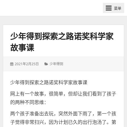
网
菜单
课
众
筹
社
少年得到探索之路诺奖科学家
群-
故事课
得
到
喜
发
分
2021年2月25日
少年得到
马
表
类：
于：
拉
少年得到探索之路诺奖科学家故事课
雅
付
网上有一个故事，很简单，但却让我们看到了孩子
费
的两种不同思维：
课
程
两个孩子准备出去玩，突然外面下雨了，第一个孩
分
子觉得非常扫兴，因为计划已久的出行泡汤了。第
享