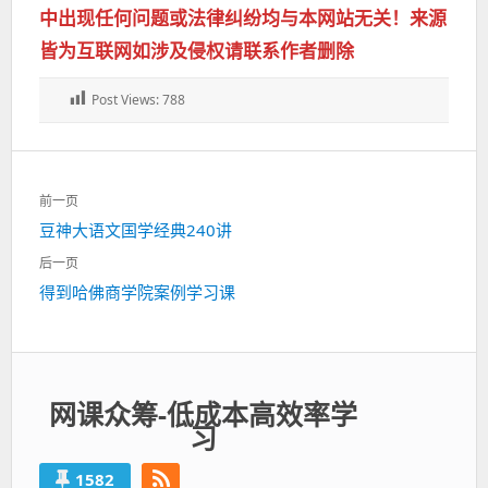
中出现任何问题或法律纠纷均与本网站无关！来源
皆为互联网如涉及侵权请联系作者删除
Post Views:
788
文
前一页
章
上
豆神大语文国学经典240讲
导
一
航
后一页
篇：
下
得到哈佛商学院案例学习课
一
篇：
网课众筹-低成本高效率学
习
1582