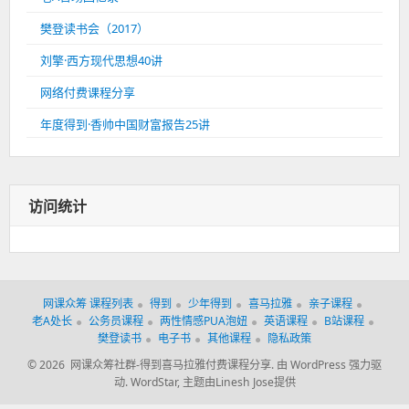
樊登读书会（2017）
刘擎·西方现代思想40讲
网络付费课程分享
年度得到·香帅中国财富报告25讲
访问统计
网课众筹 课程列表
得到
少年得到
喜马拉雅
亲子课程
老A处长
公务员课程
两性情感PUA泡妞
英语课程
B站课程
樊登读书
电子书
其他课程
隐私政策
© 2026 网课众筹社群-得到喜马拉雅付费课程分享.
由 WordPress 强力驱
动.
WordStar
,
主题由Linesh Jose提供