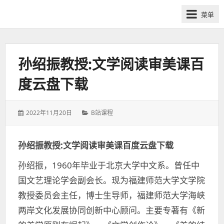
网
菜单
课
众
筹
社
孙绍振教授:文学阅读审美课百
群-
度云盘下载
得
到
喜
发
分
2022年11月20日
B站课程
马
表
类：
于：
拉
孙绍振教授:文学阅读审美课百度云盘下载
雅
付
孙绍振，1960年毕业于北京大学中文系。曾任中
费
国文艺理论学会副会长。现为福建师范大学文学院
课
教授委员会主任，博士生导师，福建师范大学海峡
程
分
两岸文化发展协同创新中心顾问。主要专著有《新
享