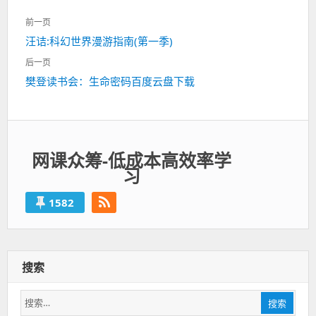
文
前一页
章
上
汪诘:科幻世界漫游指南(第一季)
导
一
航
后一页
篇：
下
樊登读书会：生命密码百度云盘下载
一
篇：
网课众筹-低成本高效率学
习
1582
搜索
搜
搜索
索：