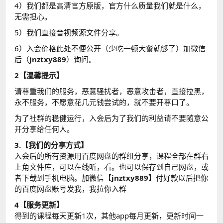
4）我们都是高清官方原版，官方什么质量我们就是什么，
无需担心。
5）我们直接音视频源文件分享。
6）入会价格此处不便公开（少吃一顿大餐就够了）加微信
后（
jnztxy889
）询问。
2【温馨提示】
请尊重我们的服务，恶意骚扰者，恶意攻击者，直接拉黑，
永不服务，不愿意花几元钱尝试的，就不要开尊口了。
为了社群的稳健运行，入会后为了我们的利益请不要随意公
开分享给任何人。
3.【我们的分享方式】
入会后的所有资源用百度网盘的群组分享，课程全部在群右
上角文件库，可以在线听，看。也可以保存到自己网盘，或
者下载到手机电脑。加微信【
jnztxy889
】付好款以后把你
的百度网盘账号发我，我拉你入群
4【服务更新】
得到的课程每天更新1次，其他app每月更新，更新时间一