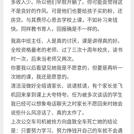
多收入少。所以他们早就开躺了。你可能会觉得这
不是良好的作风。可是他们也要给孩子买奶粉，还
房贷。与其费尽心思去学校上课，不如补习来钱
快。同样教书育人，回报确是不一样的。
我高中班主任、人是真的讨厌，课是讲得真的好。
全校资格最老的老师、过了三次十周年校庆，读书
时一次，后来当老师又两次。
你要我以后看望见她我是不愿意的，但要是再听一
次她的课，我还是愿意的。
清洁没做好全组请家长、说请就请，有个家长坐飞
机回来拿到课上大夸特夸。任为被多次谈话的学生
我已经可以想象电话聊天之时家长不愿回来时她会
说些什么风凉话了、真的太作了。
上次公交车司机被抢方向盘致全车死亡她的结论
是：只要努力学习、努力挣钱开自己的车就不会遇