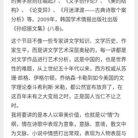
的美学原则在崛起》、《文学创作论》、《美的结
构》、《论变异》、《月迷津渡——古典诗歌个案
分析》等。2009年，韩国学术情报出版社出版
《孙绍振文集》(八卷)。
这个节目不像一些专家讲文学知识、文学历史、作
家生平，而是讲文学艺术深层奥秘的，每一讲都是
对文学作品进行艺术分析，这是中国的，也是世界
性的难题，从上世纪五十年代以来，西方权威从苏
珊·郎格、伊格尔顿，乔纳森·卡勒到如今美国的文
学理论泰斗希利斯·米勒，都公然宣布放弃了，在
这百年未有之大变局之时，正是国人当仁不让之
时。
我将要讲的是本人以审美价值，也就是以“情”为
纲，情在诗歌中表现为意象，意脉、意境，散文中
为文脉、小说中情感打出常规，表现为人物表层与