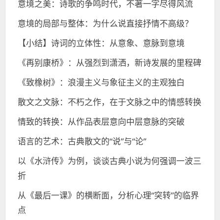
意境之美：诗歌的争鸣时代，不著一字尽得风流
意境的局部与整体：为什么说直接抒情不高级？
【小结】诗词的立体性：从意象、意脉到意境
《再别康桥》：从强烈到潇洒，新诗发展的里程碑
《致橡树》：浪漫主义与象征主义的主观独白
散文之文脉：不朽之作，在于文脉之中的情感转换
情致的转换：从作品表层意向中层意脉的突破
语言的艺术：古典散文的“说”与“论”
以《水浒传》为例，谈谈古典小说为何强调一波三
折
从《最后一课》的横断面，分析心理“突转”的临界
点