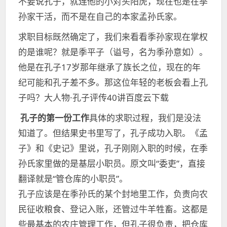
不要说孔子，就连他的小对头阳虎，现在也是在季
孙家干活，而不是在自己的本家孟孙氏家。
求职目标既然确定了，我们来看看季孙家现在掌权
的是谁呢？就是季平子（谥号，名为季孙意如）。
他是在孔子17岁那年继承了族长之位，现在的年
纪可能和孔子差不多。那这位年轻的老板会看上孔
子吗？大人物·孔子评传40讲百度云下载
孔子的第一份工作
具体的求职过程，我们是没法
知道了。但结果史书里写了，孔子成功入职。《孟
子》和《史记》里说，孔子刚刚入职的时候，在季
孙氏家里做的是基层小职员。原文叫“委吏”，直接
翻译就是“管仓库的小职员”。
孔子应该是在季孙氏的某个封地里工作，负责向农
民征收粮食、登记入账，还管过牛羊牲畜。这都是
些最基本的农庄管理工作，但孔子很负责，把仓库