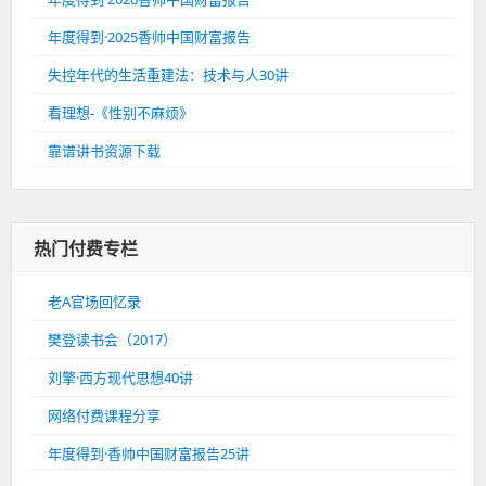
年度得到·2025香帅中国财富报告
失控年代的生活重建法：技术与人30讲
看理想-《性别不麻烦》
靠谱讲书资源下载
热门付费专栏
老A官场回忆录
樊登读书会（2017）
刘擎·西方现代思想40讲
网络付费课程分享
年度得到·香帅中国财富报告25讲