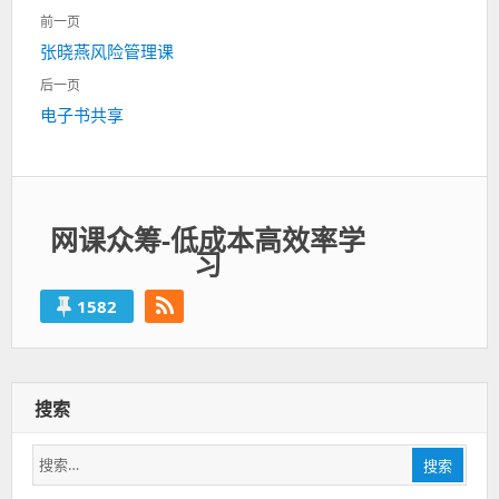
文
前一页
章
上
张晓燕风险管理课
导
一
航
后一页
篇：
下
电子书共享
一
篇：
网课众筹-低成本高效率学
习
1582
搜索
搜
搜索
索：