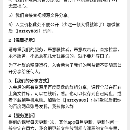
无需担心。
5）我们直接音视频源文件分享。
6）入会价格此处不便公开（少吃一顿大餐就够了）加微信
后（
jnztxy889
）询问。
2【温馨提示】
请尊重我们的服务，恶意骚扰者，恶意攻击者，直接拉黑，
永不服务，不愿意花几元钱尝试的，就不要开尊口了。
为了社群的稳健运行，入会后为了我们的利益请不要随意公
开分享给任何人。
3.【我们的分享方式】
入会后的所有资源用百度网盘的群组分享，课程全部在群右
上角文件库，可以在线听，看。也可以保存到自己网盘，或
者下载到手机电脑。加微信【
jnztxy889
】付好款以后把你
的百度网盘账号发我，我拉你入群
4【服务更新】
得到的课程每天更新1次，其他app每月更新，更新时间一
般会定在周六，我会把更新文件放到相应课程的文件夹里，