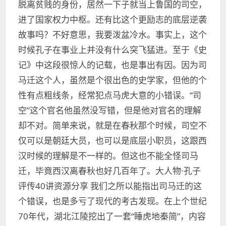
脱离贫贱的身份，居然一下子就当上鲁国的司空，
进了国家权力中枢。还有比这个更励志的底层逆袭
故事吗？不好意思，我要泼盆冷水。事实上，这个
时候孔子在事业上并没有什么突飞猛进。至于《史
记》中这段很惊人的记载，也是事出有因。因为司
马迁这个人，虽然是个很出色的史学家，但他的个
性有点粗线条，经常犯点马虎大意的小错误。“司
空”这个官名他虽然没写错，但是他对官名的理解
却不对。简单来说，就是在春秋那个时候，司空不
仅可以是朝廷大员，也可以是底层小职员，这跟西
汉时候的理解是不一样的。但这也不能全怪司马
迁，毕竟西汉离春秋也好几百年了。大人物·孔子
评传40讲资源分享 我们之所以能指出司马迁的这
个错误，也是多亏了现代的考古发现。在上个世纪
70年代，湖北江陵挖出了一套“睡虎地秦简”，内容