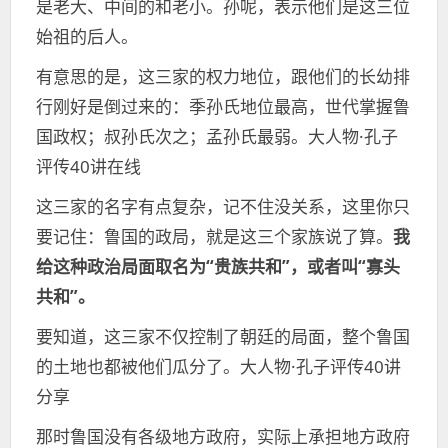
是老大、中间的和老小。孙呢，表示他们是这三位
始祖的后人。
有意思的是，这三家的权力地位，跟他们的长幼排
行刚好是倒过来的：季孙氏地位最高，世代掌握鲁
国政权；叔孙氏次之；孟孙氏最弱。大人物·孔子
评传40讲在线
这三家的名字有点复杂，记不住没关系，这里你只
要记住：鲁国的政局，就是这三个家族说了算。
我
给这种政治局面取名为“贵族共和”，或者叫“寡头
共和”。
要知道，这三家不仅控制了朝廷的局面，整个鲁国
的土地也都被他们瓜分了。大人物·孔子评传40讲
分享
那时鲁国没有各级地方政府，实际上承担地方政府