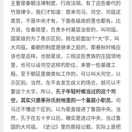
主要是秦朝法律制度、行政法规。有了这些秦代的
竹简律令，我们才知道：原来司马、司空、司寇这
类官，不是中央才有，下面各级政府里也都有。比
方说，在秦简里，负责乡村基层治安的，叫司寇。
国家级的为了表示区别，就在前面加个“大”字，叫
大司寇。秦朝的制度是继承之前的，那春秋时候应
该也是这样。也就是说，三桓这些贵族的庄园领地
里，也可以设司空这样的职位，来管一些基建工
程。至于朝廷里做类似工作的，可以叫大司空，以
示区别。当然，在不会发生歧义的场合，就可以不
要这个大字。所以，
孔子年轻时候当过的这个司
空，其实只是季孙氏封地里的一个基层小职员
。司
马迁不懂这个区别，以为是直接进了鲁国中央。当
然，孔子在五十岁以后，确实是进过中央，当过鲁
国的大司寇。《史记》里的那段记载，实际上是把