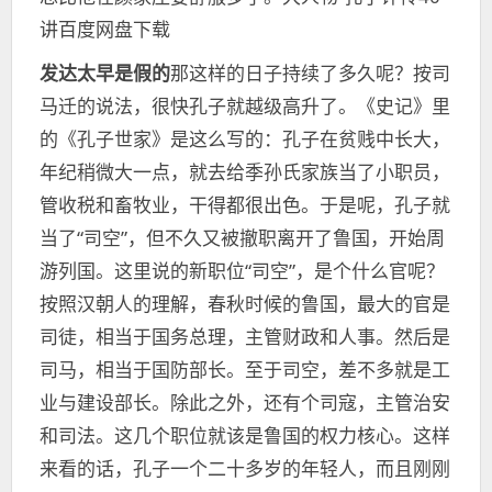
讲百度网盘下载
发达太早是假的
那这样的日子持续了多久呢？按司
马迁的说法，很快孔子就越级高升了。《史记》里
的《孔子世家》是这么写的：孔子在贫贱中长大，
年纪稍微大一点，就去给季孙氏家族当了小职员，
管收税和畜牧业，干得都很出色。于是呢，孔子就
当了“司空”，但不久又被撤职离开了鲁国，开始周
游列国。这里说的新职位“司空”，是个什么官呢？
按照汉朝人的理解，春秋时候的鲁国，最大的官是
司徒，相当于国务总理，主管财政和人事。然后是
司马，相当于国防部长。至于司空，差不多就是工
业与建设部长。除此之外，还有个司寇，主管治安
和司法。这几个职位就该是鲁国的权力核心。这样
来看的话，孔子一个二十多岁的年轻人，而且刚刚