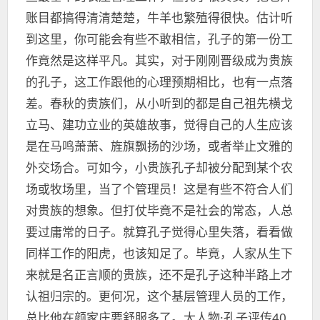
账目都搞得清清楚楚，牛羊也繁殖得很快。估计听
到这里，你可能会有些不敢相信，孔子的第一份工
作竟然是这样平凡。其实，对于刚刚晋级成为贵族
的孔子，这工作跟他的心理预期相比，也有一点落
差。春秋的贵族们，从小听到的都是自己祖先横戈
立马、建功立业的英雄故事，觉得自己的人生应该
是在马鸣萧萧、旌旗飘扬的沙场，或者举止文雅的
外交场合。可如今，小贵族孔子却被分配到某个农
场或牧场里，当了个管理员！这是有些不符合人们
对贵族的想象。但打仗毕竟不是社会的常态，人总
要过庸常的日子。就算孔子觉得心里失落，看看做
同样工作的阳虎，也该知足了。毕竟，人家从生下
来就是名正言顺的贵族，还不是孔子这种半路上才
认祖归宗的。更何况，这个基层管理人员的工作，
总比他在颜家庄要舒服多了。大人物·孔子评传40