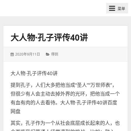
网
菜单
课
众
筹
社
大人物·孔子评传40讲
群-
得
发
分
2020年9月11日
得到
到
表
类：
喜
于：
马
大人物·孔子评传40讲
拉
提到孔子，人们大多把他当成“圣人”“万世师表”，
雅
付
但很少有人会主动去掉外界的光环，把他当成一个
费
有血有肉的人去看待。大人物·孔子评传40讲百度
课
网盘
程
分
其实，孔子作为一个从社会底层成长起来的人，也
享