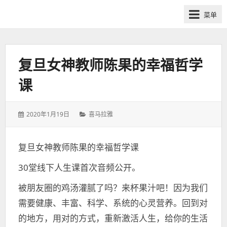
网
菜单
课
众
筹
社
复旦女神教师陈果的幸福哲学
群-
课
得
到
喜
发
分
2020年1月19日
喜马拉雅
马
表
类：
于：
拉
复旦女神教师陈果的幸福哲学课
雅
付
30堂线下人生课首次音频公开。
费
课
被朋友圈的鸡汤灌腻了吗？来杯果汁吧！因为我们
程
需要健康、丰富、科学、系统的心灵营养。回到对
分
的地方，用对的方式，重新激活人生，给你的生活
享