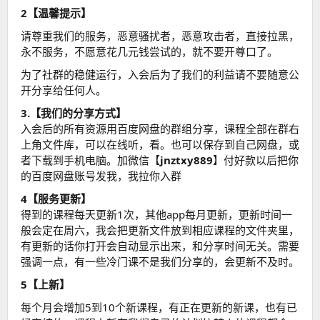
2【温馨提示】
请尊重我们的服务，恶意骚扰者，恶意攻击者，直接拉黑，
永不服务，不愿意花几元钱尝试的，就不要开尊口了。
为了社群的稳健运行，入会后为了我们的利益请不要随意公
开分享给任何人。
3.【我们的分享方式】
入会后的所有资源用百度网盘的群组分享，课程全部在群右
上角文件库，可以在线听，看。也可以保存到自己网盘，或
者下载到手机电脑。加微信【
jnztxy889
】付好款以后把你
的百度网盘账号发我，我拉你入群
4【服务更新】
得到的课程每天更新1次，其他app每月更新，更新时间一
般会定在周六，我会把更新文件放到相应课程的文件夹里，
有更新的话你打开会自动显示出来，和分享时间无关。需要
强调一点，有一些冷门课不是我们分享的，会更新不及时。
5【上新】
每个月会增加5到10个新课程，有正在更新的新课，也有已