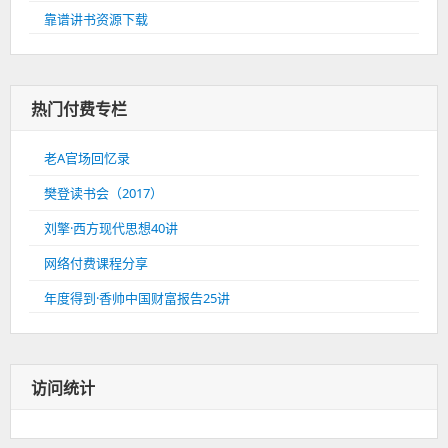
靠谱讲书资源下载
热门付费专栏
老A官场回忆录
樊登读书会（2017）
刘擎·西方现代思想40讲
网络付费课程分享
年度得到·香帅中国财富报告25讲
访问统计