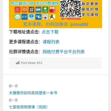
下载地址请点击:
点击下载
更多课程请点击
：
课程列表
社群详情请点击
：
网络付费平台平台列表
Post Views:
853
文
前一页
章
上
大锤教你如何高效提炼一本书
导
一
航
后一页
篇：
下
七堂极简物理课（完结）