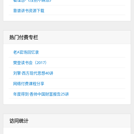
看理想-《性别不麻烦》
靠谱讲书资源下载
热门付费专栏
老A官场回忆录
樊登读书会（2017）
刘擎·西方现代思想40讲
网络付费课程分享
年度得到·香帅中国财富报告25讲
访问统计