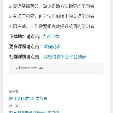
2.英语基础薄弱，缺少正确方法指导的学习者
3.有词汇积累，但无法自如输出的英语学习者
4.因应试、工作需要想高效提升英语的学习者
下载地址请点击:
点击下载
更多课程请点击
：
课程列表
社群详情请点击
：
网络付费平台平台列表
Post Views:
944
文
前一页
章
上
跟《哈利波特》学英语
导
一
航
后一页
篇：
下
跟20部奥斯卡必看大片学口语