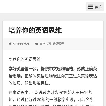
网
菜单
课
众
筹
社
培养你的英语思维
群-
得
发
分
2020年1月2日
喜马拉雅
,
英语课程
到
表
类：
喜
于：
马
培养你的英语思维
拉
学好英语第一步，挣脱中文思维桎梏，形成正确英
雅
付
语思维。
正确的英语思维能让你真正进入英语表达
费
的语境，输出地道英语。
课
在本课程中，“英语思维训练法”创始人王乐平老
程
分
师，通过他超过20年的一线教学实践，几万名所
享