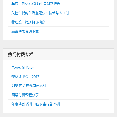
年度得到·2025香帅中国财富报告
失控年代的生活重建法：技术与人30讲
看理想-《性别不麻烦》
靠谱讲书资源下载
热门付费专栏
老A官场回忆录
樊登读书会（2017）
刘擎·西方现代思想40讲
网络付费课程分享
年度得到·香帅中国财富报告25讲