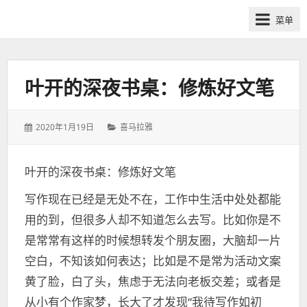
网
菜单
课
众
筹
社
叶开的深夜书桌：修炼好文笔
群-
得
发
分
2020年1月19日
喜马拉雅
到
表
类：
喜
于：
马
叶开的深夜书桌：修炼好文笔
拉
写作现在已经是无处不在，工作中生活中处处都能
雅
付
用的到，但很多人却不知道怎么去写。比如你是不
费
是常常有这样的时候想转发个朋友圈，大脑却一片
课
空白，不知该如何表达；比如是不是常为活动文案
程
黄了脸，白了头，焦虑于无法向老板交差；或者是
分
从小有个作家梦，长大了才发现“我待写作如初
享