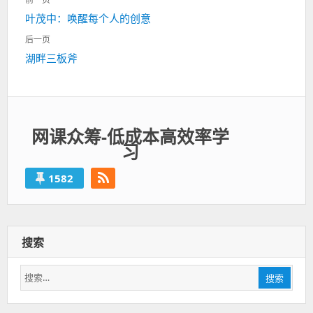
章
上
叶茂中：唤醒每个人的创意
导
一
航
后一页
篇：
下
湖畔三板斧
一
篇：
网课众筹-低成本高效率学
习
1582
搜索
搜
搜索
索：