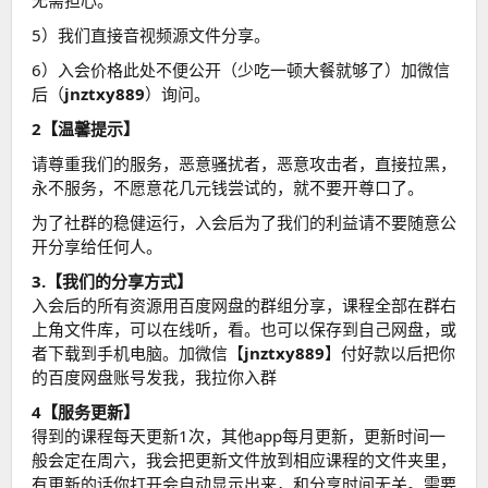
无需担心。
5）我们直接音视频源文件分享。
6）入会价格此处不便公开（少吃一顿大餐就够了）加微信
后（
jnztxy889
）询问。
2【温馨提示】
请尊重我们的服务，恶意骚扰者，恶意攻击者，直接拉黑，
永不服务，不愿意花几元钱尝试的，就不要开尊口了。
为了社群的稳健运行，入会后为了我们的利益请不要随意公
开分享给任何人。
3.【我们的分享方式】
入会后的所有资源用百度网盘的群组分享，课程全部在群右
上角文件库，可以在线听，看。也可以保存到自己网盘，或
者下载到手机电脑。加微信【
jnztxy889
】付好款以后把你
的百度网盘账号发我，我拉你入群
4【服务更新】
得到的课程每天更新1次，其他app每月更新，更新时间一
般会定在周六，我会把更新文件放到相应课程的文件夹里，
有更新的话你打开会自动显示出来，和分享时间无关。需要