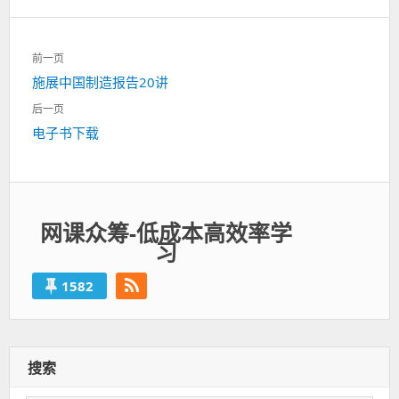
文
前一页
章
上
施展中国制造报告20讲
导
一
航
后一页
篇：
下
电子书下载
一
篇：
网课众筹-低成本高效率学
习
1582
搜索