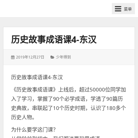
网
菜单
课
众
筹
社
历史故事成语课4-东汉
群-
得
发
分
2019年12月27日
少年得到
到
表
类：
喜
于：
马
历史故事成语课4-东汉
拉
《历史故事成语课》上线后，超过50000位同学加
雅
付
入了学习，掌握了90个必学成语，学透了90篇历
费
史典故，串联起了10个历史时期，认识了180多个
课
历史人物。
程
分
为什么要学这门课？
享