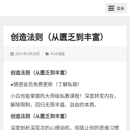
网
菜单
课
众
筹
社
创造法则（从匮乏到丰富）
群-
得
发
分
2021年5月29日
PUA泡妞
到
表
类：
喜
于：
马
创造法则（从匮乏到丰富）
拉
●情感会员免费更新（了解私聊）
雅
付
小白也能掌握的大师级私教课程！深度转变内在，
费
解除限制，回归无限丰盛、自由的本质。
课
程
创造法则（从匮乏到丰富）
分
深度剖析深层次的心理动机，彻底让你的思维习惯
享