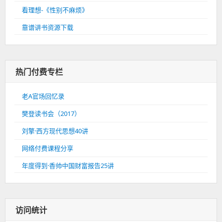
看理想-《性别不麻烦》
靠谱讲书资源下载
热门付费专栏
老A官场回忆录
樊登读书会（2017）
刘擎·西方现代思想40讲
网络付费课程分享
年度得到·香帅中国财富报告25讲
访问统计