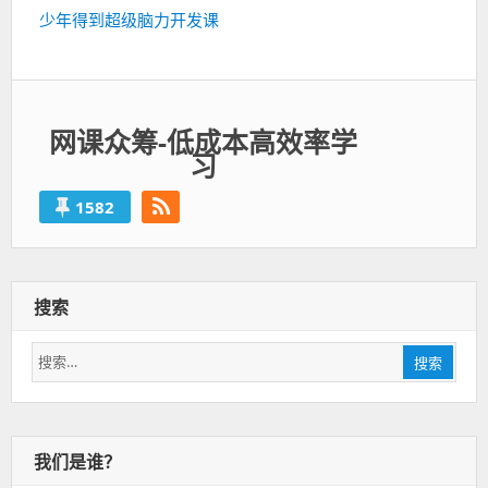
篇：
下
少年得到超级脑力开发课
一
篇：
网课众筹-低成本高效率学
习
1582
搜索
搜
搜索
索：
我们是谁？