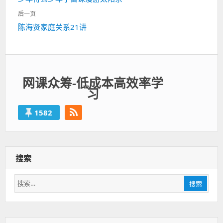
导
一
航
后一页
篇：
下
陈海贤家庭关系21讲
一
篇：
网课众筹-低成本高效率学
习
1582
搜索
搜
搜索
索：