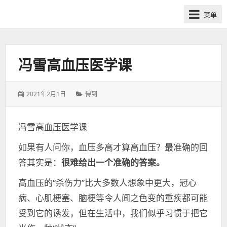
网
菜单
课
众
筹
社
冯雪高血压医学课
群-
得
发
分
2021年2月1日
得到
到
表
类：
喜
于：
马
冯雪高血压医学课
拉
如果有人问你，血压多高才算高血压？最准确的回
雅
付
答其实是：
很难给出一个准确的答案。
费
高血压的“杀伤力”比大多数人想象中更大，冠心
课
病、心肌梗塞、脑梗等令人闻之色变的重疾都可能
程
分
受到它的诱发，但在生活中，我们似乎习惯于把它
享