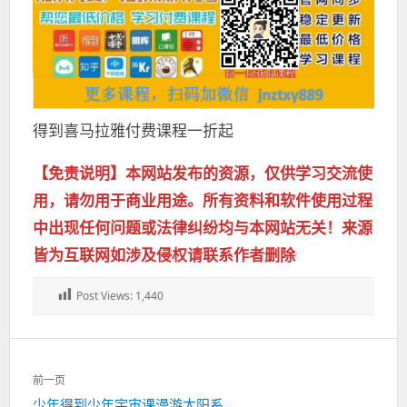
得到喜马拉雅付费课程一折起
【免责说明】本网站发布的资源，仅供学习交流使
用，请勿用于商业用途。所有资料和软件使用过程
中出现任何问题或法律纠纷均与本网站无关！来源
皆为互联网如涉及侵权请联系作者删除
Post Views:
1,440
文
前一页
章
上
少年得到少年宇宙课漫游太阳系