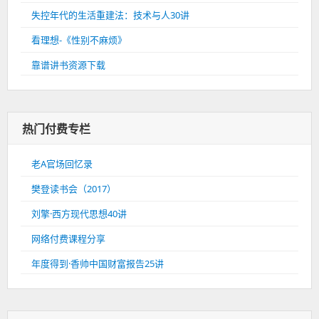
失控年代的生活重建法：技术与人30讲
看理想-《性别不麻烦》
靠谱讲书资源下载
热门付费专栏
老A官场回忆录
樊登读书会（2017）
刘擎·西方现代思想40讲
网络付费课程分享
年度得到·香帅中国财富报告25讲