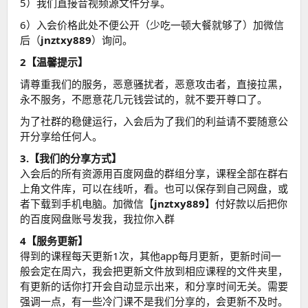
5）我们直接音视频源文件分享。
6）入会价格此处不便公开（少吃一顿大餐就够了）加微信
后（
jnztxy889
）询问。
2【温馨提示】
请尊重我们的服务，恶意骚扰者，恶意攻击者，直接拉黑，
永不服务，不愿意花几元钱尝试的，就不要开尊口了。
为了社群的稳健运行，入会后为了我们的利益请不要随意公
开分享给任何人。
3.【我们的分享方式】
入会后的所有资源用百度网盘的群组分享，课程全部在群右
上角文件库，可以在线听，看。也可以保存到自己网盘，或
者下载到手机电脑。加微信【
jnztxy889
】付好款以后把你
的百度网盘账号发我，我拉你入群
4【服务更新】
得到的课程每天更新1次，其他app每月更新，更新时间一
般会定在周六，我会把更新文件放到相应课程的文件夹里，
有更新的话你打开会自动显示出来，和分享时间无关。需要
强调一点，有一些冷门课不是我们分享的，会更新不及时。